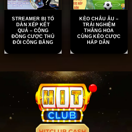
STREAMER BỊ TỐ
KÈO CHÂU ÂU –
DÀN XẾP KẾT
TRẢI NGHIỆM
QUẢ – CỘNG
THĂNG HOA
ĐỒNG CƯỢC THỦ
CÙNG KÈO CƯỢC
ĐÒI CÔNG BẰNG
HẤP DẪN