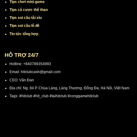
Tips chơi mini game
Tips cá cược thể thao
Tips soi cầu tài xỉu
Tips soi cầu lô đề
Tin tức tổng hợp
HỖ TRỢ 24/7
Hotline: +840789354993
Email:
hitclubcash@gmail.com
CEO: Vân Đan
Địa chỉ: Ng. 84 P. Chùa Láng, Láng Thượng, Đống Đa, Hà Nội, Việt Nam
Tags: #hitclub #hit_club #taihitclub #conggamehitclub