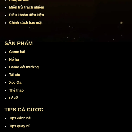
Miễn trừ trách nhiệm
Điều khoản điều kiện
Chính sách bảo mật
SẢN PHẨM
Game bài
Nổ hũ
Game đổi thưởng
Tài xỉu
Xóc đĩa
Thể thao
Lô đề
TIPS CÁ CƯỢC
Tips đánh bài
Tips quay hũ