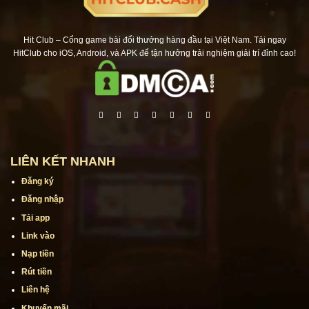
Hit Club – Cổng game bài đổi thưởng hàng đầu tại Việt Nam. Tải ngay
HitClub cho iOS, Android, và APK để tận hưởng trải nghiệm giải trí đỉnh cao!
LIÊN KẾT NHANH
Đăng ký
Đăng nhập
Tải app
Link vào
Nạp tiền
Rút tiền
Liên hệ
Khuyến mãi