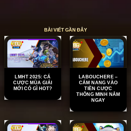
"Hitclub thực sự dễ chơi dễ thắng. Tôi đã chơi nổ hũ và
thắng 20 triệu ngay lần đầu tiên tham gia. Hỗ trợ khách
hàng rất nhiệt tình, khiến tôi yên tâm khi chơi. Khuyên mọi
người nên thử ngay!"
BÀI VIẾT GẦN ĐÂY
LMHT 2025: CÁ
LABOUCHERE –
CƯỢC MÙA GIẢI
CẨM NANG VÀO
MỚI CÓ GÌ HOT?
TIỀN CƯỢC
THÔNG MINH NẮM
NGAY