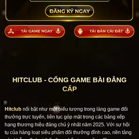
HITCLUB - CỔNG GAME BÀI ĐẲNG
CẤP
Hitclub
nổi bật như một biểu tượng trong làng game đổi
thưởng trực tuyến, liên tục góp mặt trong các bảng xếp
hạng thương hiệu đáng chú ý nhất năm 2025. Với sự hội
tụ của hàng loạt siêu phẩm đổi thưởng đỉnh cao, nền tảng