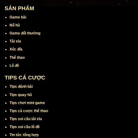
Miễn trừ trách nhiệm
Điều khoản điều kiện
Chính sách bảo mật
SẢN PHẨM
Game bài
Nổ hũ
Game đổi thưởng
Tài xỉu
Xóc đĩa
Thể thao
Lô đề
TIPS CÁ CƯỢC
Tips đánh bài
Tips quay hũ
Tips chơi mini game