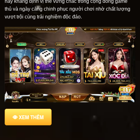
này khẳng định vị thế vững chắc trong cộng đồng game
thủ và ngày càng chinh phục người chơi nhờ chất lượng
vượt trội cùng trải nghiệm độc đáo.
XEM THÊM