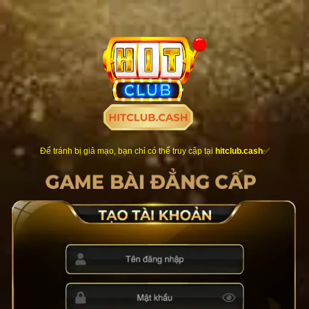
Chuyển
đến
nội
dung
Để tránh bị giả mạo, bạn chỉ có thể truy cập tại
hitclub.cash
✅