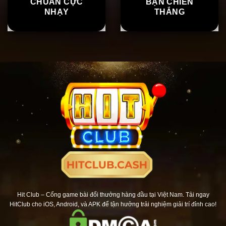
CHASING STEAM
LÔ RƠI HITCLUB –
– BÍ QUYẾT BẮT
BÍ QUYẾT CHỐT
XU HƯỚNG KÈO
SỐ CHUẨN GIÚP
CHUẨN CỰC
BẠN CHIẾN
NHẠY
THẮNG