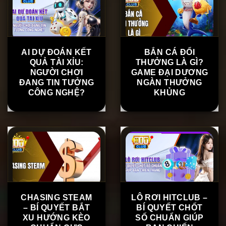
AI DỰ ĐOÁN KẾT
BẮN CÁ ĐỔI
QUẢ TÀI XỈU:
THƯỞNG LÀ GÌ?
NGƯỜI CHƠI
GAME ĐẠI DƯƠNG
ĐANG TIN TƯỞNG
NGÀN THƯỞNG
CÔNG NGHỆ?
KHỦNG