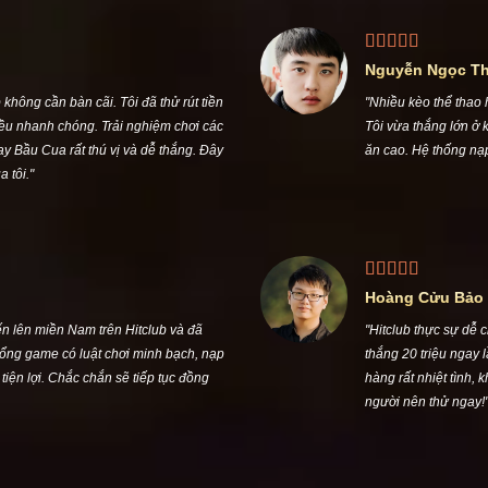
Nguyễn Ngọc T
b không cần bàn cãi. Tôi đã thử rút tiền
"Nhiều kèo thể thao h
 đều nhanh chóng. Trải nghiệm chơi các
Tôi vừa thắng lớn ở k
 Bầu Cua rất thú vị và dễ thắng. Đây
ăn cao. Hệ thống nạp 
 tôi."
Hoàng Cửu Bảo
ến lên miền Nam trên Hitclub và đã
"Hitclub thực sự dễ 
Cổng game có luật chơi minh bạch, nạp
thắng 20 triệu ngay 
t tiện lợi. Chắc chắn sẽ tiếp tục đồng
hàng rất nhiệt tình, 
người nên thử ngay!