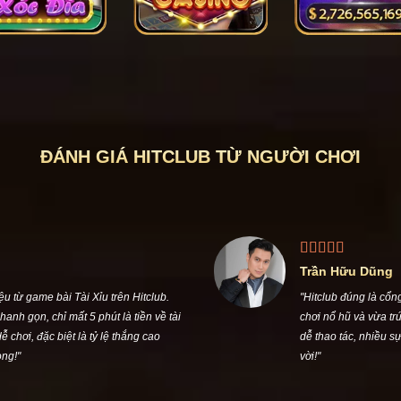
ĐÁNH GIÁ HITCLUB TỪ NGƯỜI CHƠI
Trần Hữu Dũng
iệu từ game bài Tài Xỉu trên Hitclub.
"Hitclub đúng là cổn
nh gọn, chỉ mất 5 phút là tiền về tài
chơi nổ hũ và vừa trú
ễ chơi, đặc biệt là tỷ lệ thắng cao
dễ thao tác, nhiều s
òng!"
vời!"