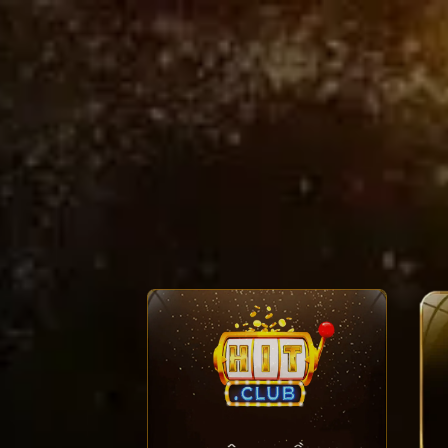
Chuyển
đến
nội
dung