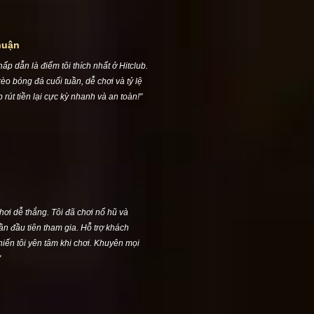
huận
ấp dẫn là điểm tôi thích nhất ở Hitclub.
èo bóng đá cuối tuần, dễ chơi và tỷ lệ
rút tiền lại cực kỳ nhanh và an toàn!"
chơi dễ thắng. Tôi đã chơi nổ hũ và
lần đầu tiên tham gia. Hỗ trợ khách
khiến tôi yên tâm khi chơi. Khuyên mọi
"