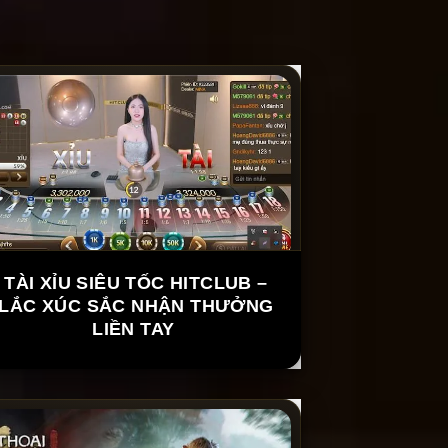
TÀI XỈU SIÊU TỐC HITCLUB –
LẮC XÚC SẮC NHẬN THƯỞNG
LIỀN TAY