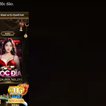
độc đáo.