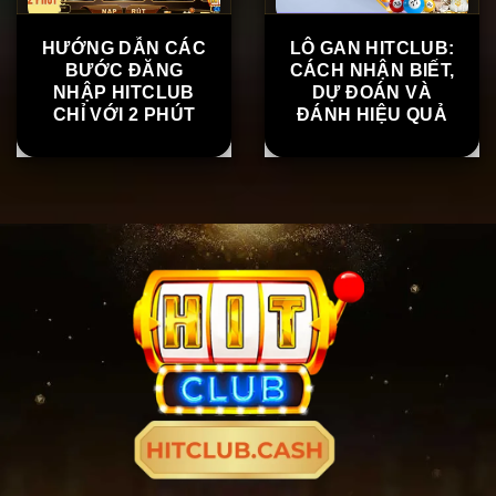
HƯỚNG DẪN CÁC
LÔ GAN HITCLUB:
BƯỚC ĐĂNG
CÁCH NHẬN BIẾT,
NHẬP HITCLUB
DỰ ĐOÁN VÀ
CHỈ VỚI 2 PHÚT
ĐÁNH HIỆU QUẢ