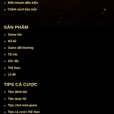
Điều khoản điều kiện
Chính sách bảo mật
SẢN PHẨM
Game bài
Nổ hũ
Game đổi thưởng
Tài xỉu
Xóc đĩa
Thể thao
Lô đề
TIPS CÁ CƯỢC
Tips đánh bài
Tips quay hũ
Tips chơi mini game
Tips cá cược thể thao