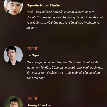
Nguyễn Ngọc Thuận
"Nhiều kèo thể thao hấp dẫn là điểm tôi thích nhất ở
Hitclub. Tôi vừa thắng lớn ở kèo bóng đá cuối tuần, dễ chơi
và tỷ lệ ăn cao. Hệ thống nạp rút tiền lại cực kỳ nhanh và
an toàn!"
Lê Ngọc
"Tôi chơi game bài tiến lên miền Nam trên Hitclub và đã
thắng hơn 70 triệu. Cổng game có luật chơi minh bạch, nạp
tiền qua ví điện tử rất tiện lợi. Chắc chắn sẽ tiếp tục đồng
hành lâu dài!"
Hoàng Cửu Bảo