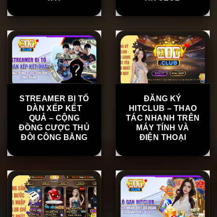
STREAMER BỊ TỐ
ĐĂNG KÝ
DÀN XẾP KẾT
HITCLUB – THAO
QUẢ – CỘNG
TÁC NHANH TRÊN
ĐỒNG CƯỢC THỦ
MÁY TÍNH VÀ
ĐÒI CÔNG BẰNG
ĐIỆN THOẠI