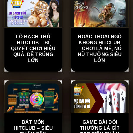
VIEW?
LÔ BẠCH THỦ
HOẮC THOẠI NGỘ
HITCLUB – BÍ
KHÔNG HITCLUB
QUYẾT CHƠI HIỆU
– CHƠI LÀ MÊ, NỔ
QUẢ, DỄ TRÚNG
HŨ THƯỞNG SIÊU
LỚN
LỚN