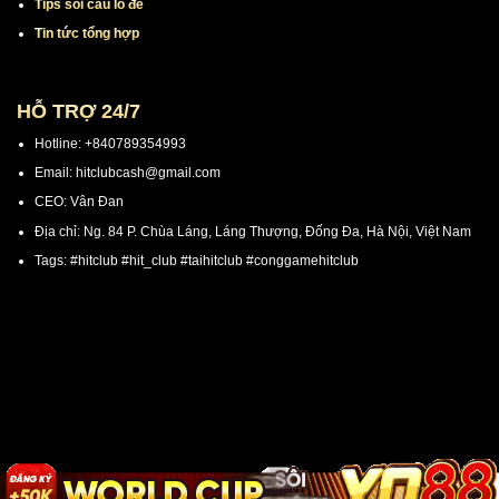
Tips chơi mini game
Tips cá cược thể thao
Tips soi cầu tài xỉu
Tips soi cầu lô đề
Tin tức tổng hợp
HỖ TRỢ 24/7
Hotline: +840789354993
Email:
hitclubcash@gmail.com
CEO: Vân Đan
Địa chỉ: Ng. 84 P. Chùa Láng, Láng Thượng, Đống Đa, Hà Nội, Việt Nam
Tags: #hitclub #hit_club #taihitclub #conggamehitclub