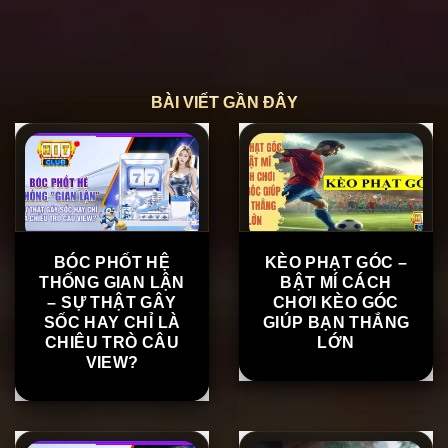
"Hitclub thực sự dễ chơi dễ thắng. Tôi đã chơi nổ hũ và
thắng 20 triệu ngay lần đầu tiên tham gia. Hỗ trợ khách
hàng rất nhiệt tình, khiến tôi yên tâm khi chơi. Khuyên mọi
người nên thử ngay!"
BÀI VIẾT GẦN ĐÂY
BÓC PHỐT HỆ
KÈO PHẠT GÓC –
THỐNG GIAN LẬN
BẬT MÍ CÁCH
– SỰ THẬT GÂY
CHƠI KÈO GÓC
SỐC HAY CHỈ LÀ
GIÚP BẠN THẮNG
CHIÊU TRÒ CÂU
LỚN