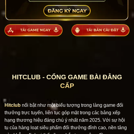
HITCLUB - CỔNG GAME BÀI ĐẲNG
CẤP
Hitclub
nổi bật như một biểu tượng trong làng game đổi
thưởng trực tuyến, liên tục góp mặt trong các bảng xếp
hạng thương hiệu đáng chú ý nhất năm 2025. Với sự hội
tụ của hàng loạt siêu phẩm đổi thưởng đỉnh cao, nền tảng