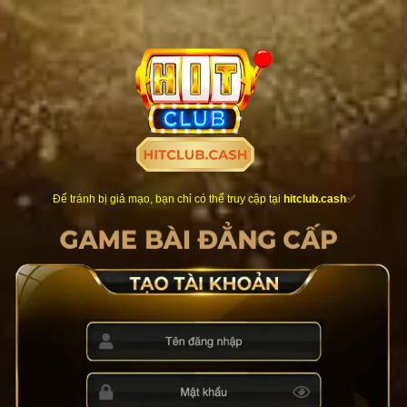
Chuyển
đến
nội
dung
Để tránh bị giả mạo, bạn chỉ có thể truy cập tại
hitclub.cash
✅