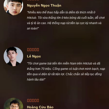
Nguyễn Ngọc Thuận
"Nhiều kèo thể thao hấp dẫn là điểm tôi thích nhất ở
Hitclub. Tôi vừa thắng lớn ở kèo bóng đá cuối tuần, dễ chơi
và tỷ lệ ăn cao. Hệ thống nạp rút tiền lại cực kỳ nhanh và
an toàn!"
Lê Ngọc
"Tôi chơi game bài tiến lên miền Nam trên Hitclub và đã
thắng hơn 70 triệu. Cổng game có luật chơi minh bạch, nạp
tiền qua ví điện tử rất tiện lợi. Chắc chắn sẽ tiếp tục đồng
hành lâu dài!"
Hoàng Cửu Bảo