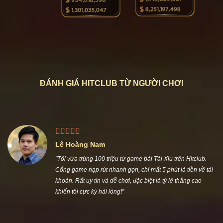
ĐÁNH GIÁ HITCLUB TỪ NGƯỜI CHƠI
Lê Hoàng Nam
"Tôi vừa trúng 100 triệu từ game bài Tài Xỉu trên Hitclub.
Cổng game nạp rút nhanh gọn, chỉ mất 5 phút là tiền về tài
khoản. Rất uy tín và dễ chơi, đặc biệt là tỷ lệ thắng cao
khiến tôi cực kỳ hài lòng!"