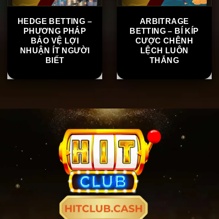
HEDGE BETTING –
ARBITRAGE
PHƯƠNG PHÁP
BETTING – BÍ KÍP
BẢO VỆ LỢI
CƯỢC CHÊNH
NHUẬN ÍT NGƯỜI
LỆCH LUÔN
BIẾT
THẮNG