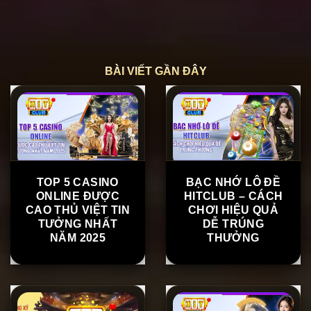
"Hitclub thực sự dễ chơi dễ thắng. Tôi đã chơi nổ hũ và
thắng 20 triệu ngay lần đầu tiên tham gia. Hỗ trợ khách
hàng rất nhiệt tình, khiến tôi yên tâm khi chơi. Khuyên mọi
người nên thử ngay!"
BÀI VIẾT GẦN ĐÂY
TOP 5 CASINO
BẠC NHỚ LÔ ĐỀ
ONLINE ĐƯỢC
HITCLUB – CÁCH
CAO THỦ VIỆT TIN
CHƠI HIỆU QUẢ
TƯỞNG NHẤT
DỄ TRÚNG
NĂM 2025
THƯỞNG