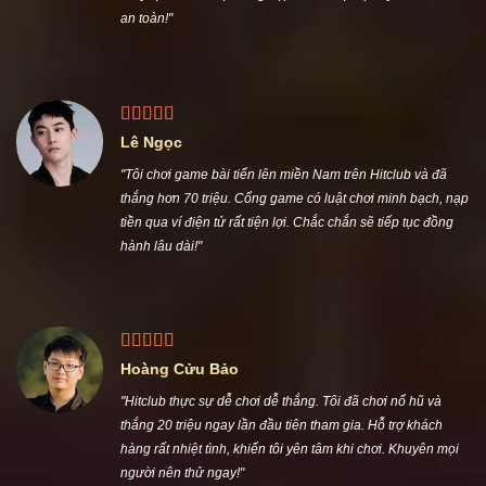
Nguyễn Ngọc Thuận
"Nhiều kèo thể thao hấp dẫn là điểm tôi thích nhất ở
Hitclub. Tôi vừa thắng lớn ở kèo bóng đá cuối tuần, dễ chơi
và tỷ lệ ăn cao. Hệ thống nạp rút tiền lại cực kỳ nhanh và
an toàn!"
Lê Ngọc
"Tôi chơi game bài tiến lên miền Nam trên Hitclub và đã
thắng hơn 70 triệu. Cổng game có luật chơi minh bạch, nạp
tiền qua ví điện tử rất tiện lợi. Chắc chắn sẽ tiếp tục đồng
hành lâu dài!"
Hoàng Cửu Bảo