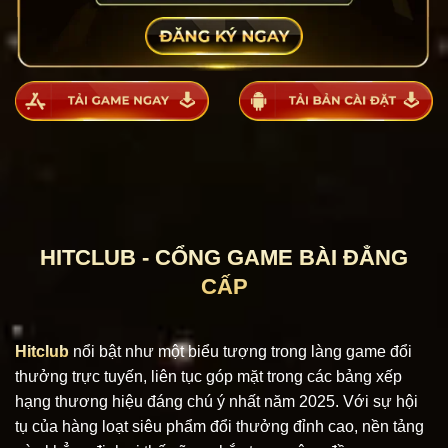
HITCLUB - CỔNG GAME BÀI ĐẲNG
CẤP
Hitclub
nổi bật như một biểu tượng trong làng game đổi
thưởng trực tuyến, liên tục góp mặt trong các bảng xếp
hạng thương hiệu đáng chú ý nhất năm 2025. Với sự hội
tụ của hàng loạt siêu phẩm đổi thưởng đỉnh cao, nền tảng