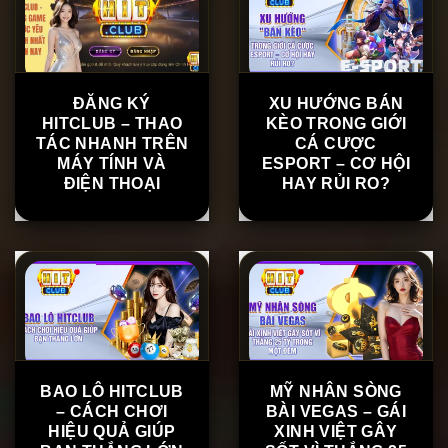
ĐĂNG KÝ
XU HƯỚNG BÁN
HITCLUB – THAO
KÈO TRONG GIỚI
TÁC NHANH TRÊN
CÁ CƯỢC
MÁY TÍNH VÀ
ESPORT – CƠ HỘI
ĐIỆN THOẠI
HAY RỦI RO?