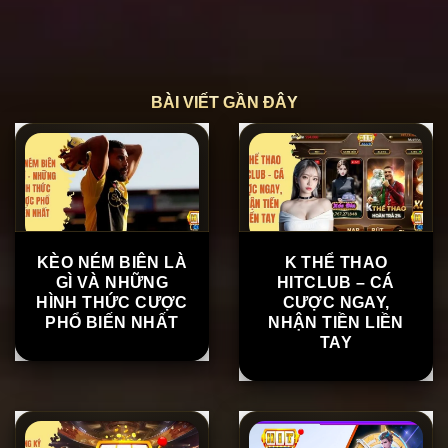
"Hitclub thực sự dễ chơi dễ thắng. Tôi đã chơi nổ hũ và
thắng 20 triệu ngay lần đầu tiên tham gia. Hỗ trợ khách
hàng rất nhiệt tình, khiến tôi yên tâm khi chơi. Khuyên mọi
người nên thử ngay!"
BÀI VIẾT GẦN ĐÂY
KÈO NÉM BIÊN LÀ
K THỂ THAO
GÌ VÀ NHỮNG
HITCLUB – CÁ
HÌNH THỨC CƯỢC
CƯỢC NGAY,
PHỔ BIẾN NHẤT
NHẬN TIỀN LIỀN
TAY