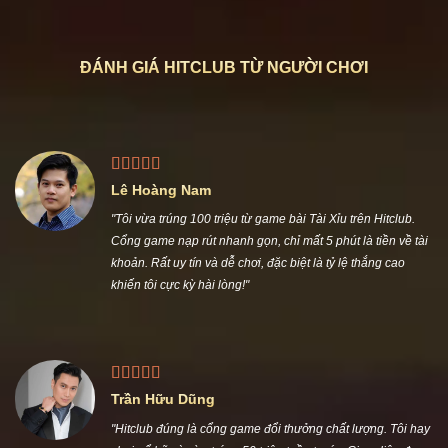
ĐÁNH GIÁ HITCLUB TỪ NGƯỜI CHƠI
Lê Hoàng Nam
"Tôi vừa trúng 100 triệu từ game bài Tài Xỉu trên Hitclub.
Cổng game nạp rút nhanh gọn, chỉ mất 5 phút là tiền về tài
khoản. Rất uy tín và dễ chơi, đặc biệt là tỷ lệ thắng cao
khiến tôi cực kỳ hài lòng!"