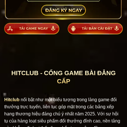
HITCLUB - CỔNG GAME BÀI ĐẲNG
CẤP
Hitclub
nổi bật như một biểu tượng trong làng game đổi
thưởng trực tuyến, liên tục góp mặt trong các bảng xếp
hạng thương hiệu đáng chú ý nhất năm 2025. Với sự hội
tụ của hàng loạt siêu phẩm đổi thưởng đỉnh cao, nền tảng