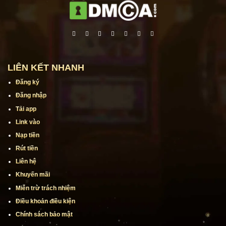
Hit Club – Cổng game bài đổi thưởng hàng đầu tại Việt Nam. Tải ngay
HitClub cho iOS, Android, và APK để tận hưởng trải nghiệm giải trí đỉnh cao!
LIÊN KẾT NHANH
Đăng ký
Đăng nhập
Tải app
Link vào
Nạp tiền
Rút tiền
Liên hệ
Khuyến mãi