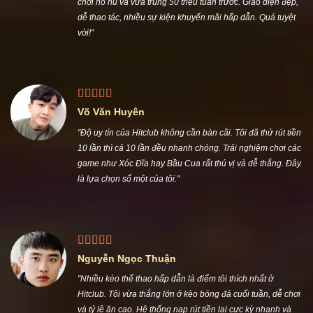
Trần Hữu Dũng
"Hitclub đúng là cổng game đổi thưởng chất lượng. Tôi hay
chơi nổ hũ và vừa trúng 50 triệu tuần trước. Giao diện đẹp,
dễ thao tác, nhiều sự kiện khuyến mãi hấp dẫn. Quá tuyệt
vời!"
Võ Văn Huyên
"Độ uy tín của Hitclub không cần bàn cãi. Tôi đã thử rút tiền
10 lần thì cả 10 lần đều nhanh chóng. Trải nghiệm chơi các
game như Xóc Đĩa hay Bầu Cua rất thú vị và dễ thắng. Đây
là lựa chọn số một của tôi."