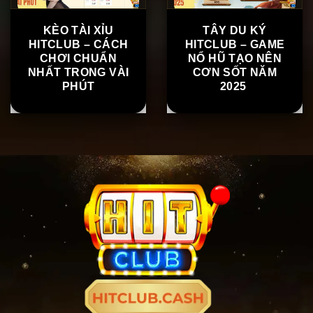
KÈO TÀI XỈU
TÂY DU KÝ
HITCLUB – CÁCH
HITCLUB – GAME
CHƠI CHUẨN
NỔ HŨ TẠO NÊN
NHẤT TRONG VÀI
CƠN SỐT NĂM
PHÚT
2025