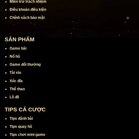
Miễn trừ trách nhiệm
Điều khoản điều kiện
Chính sách bảo mật
SẢN PHẨM
Game bài
Nổ hũ
Game đổi thưởng
Tài xỉu
Xóc đĩa
Thể thao
Lô đề
TIPS CÁ CƯỢC
Tips đánh bài
Tips quay hũ
Tips chơi mini game