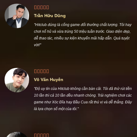
Trần Hữu Dũng
"Hitclub đúng là cổng game đổi thưởng chất lượng. Tôi hay
chơi nổ hũ và vừa trúng 50 triệu tuần trước. Giao diện đẹp,
dễ thao tác, nhiều sự kiện khuyến mãi hấp dẫn. Quá tuyệt
vời!"
Võ Văn Huyên
"Độ uy tín của Hitclub không cần bàn cãi. Tôi đã thử rút tiền
10 lần thì cả 10 lần đều nhanh chóng. Trải nghiệm chơi các
game như Xóc Đĩa hay Bầu Cua rất thú vị và dễ thắng. Đây
là lựa chọn số một của tôi."