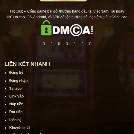
Hit Club – Cổng game bài đổi thưởng hàng đầu tại Việt Nam. Tải ngay
HitClub cho iOS, Android, và APK để tận hưởng trải nghiệm giải trí đỉnh cao!
LIÊN KẾT NHANH
Đăng ký
Đăng nhập
Tải app
Link vào
Nạp tiền
Rút tiền
Liên hệ
Khuyến mãi