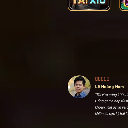
Lê Hoàng Nam
"Tôi vừa trúng 100 tr
Cổng game nạp rút nha
khoản. Rất uy tín và d
khiến tôi cực kỳ hài l