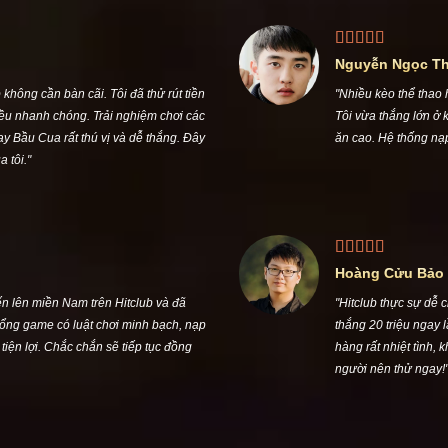
Nguyễn Ngọc T
b không cần bàn cãi. Tôi đã thử rút tiền
"Nhiều kèo thể thao h
 đều nhanh chóng. Trải nghiệm chơi các
Tôi vừa thắng lớn ở k
 Bầu Cua rất thú vị và dễ thắng. Đây
ăn cao. Hệ thống nạp 
 tôi."
Hoàng Cửu Bảo
ến lên miền Nam trên Hitclub và đã
"Hitclub thực sự dễ 
Cổng game có luật chơi minh bạch, nạp
thắng 20 triệu ngay 
t tiện lợi. Chắc chắn sẽ tiếp tục đồng
hàng rất nhiệt tình, 
người nên thử ngay!