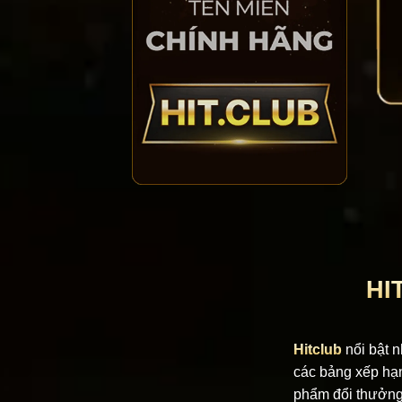
HI
Hitclub
nổi bật n
các bảng xếp hạn
phẩm đổi thưởng 