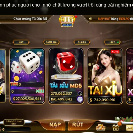
nh phục người chơi nhờ chất lượng vượt trội cùng trải nghiệm 