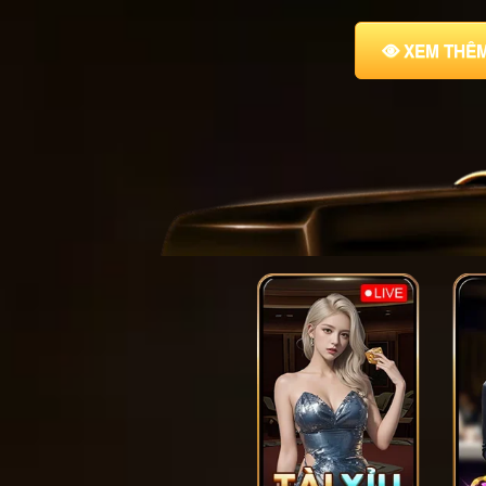
XEM THÊ