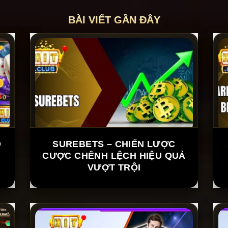
BÀI VIẾT GẦN ĐÂY
O
SUREBETS – CHIẾN LƯỢC
CƯỢC CHÊNH LỆCH HIỆU QUẢ
VƯỢT TRỘI