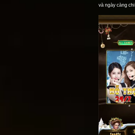
và ngày càng chi