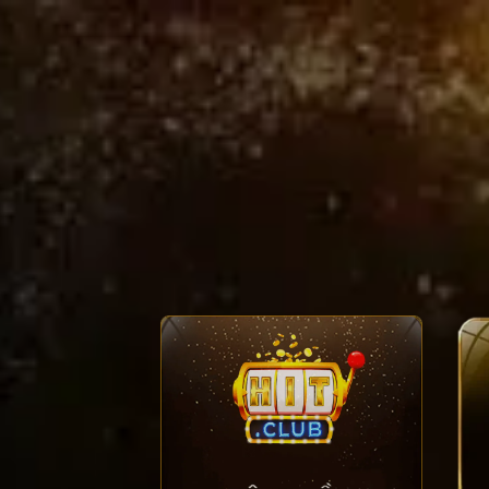
Chuyển
đến
nội
dung