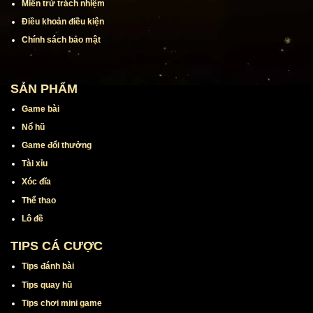
Miễn trừ trách nhiệm
Điều khoản điều kiện
Chính sách bảo mật
SẢN PHẨM
Game bài
Nổ hũ
Game đổi thưởng
Tài xỉu
Xóc đĩa
Thể thao
Lô đề
TIPS CÁ CƯỢC
Tips đánh bài
Tips quay hũ
Tips chơi mini game