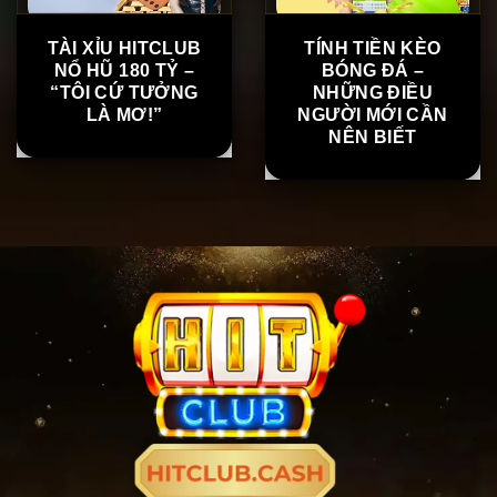
TÀI XỈU HITCLUB
TÍNH TIỀN KÈO
NỔ HŨ 180 TỶ –
BÓNG ĐÁ –
“TÔI CỨ TƯỞNG
NHỮNG ĐIỀU
LÀ MƠ!”
NGƯỜI MỚI CẦN
NÊN BIẾT