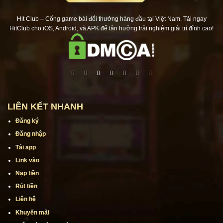
Hit Club – Cổng game bài đổi thưởng hàng đầu tại Việt Nam. Tải ngay
HitClub cho iOS, Android, và APK để tận hưởng trải nghiệm giải trí đỉnh cao!
LIÊN KẾT NHANH
Đăng ký
Đăng nhập
Tải app
Link vào
Nạp tiền
Rút tiền
Liên hệ
Khuyến mãi