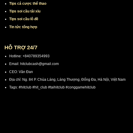
Tips cá cược thể thao
Tips soi cầu tài xỉu
Tips soi cầu lô đề
Tin tức tổng hợp
HỖ TRỢ 24/7
Hotline: +840789354993
Email:
hitclubcash@gmail.com
CEO: Vân Đan
Địa chỉ: Ng. 84 P. Chùa Láng, Láng Thượng, Đống Đa, Hà Nội, Việt Nam
Tags: #hitclub #hit_club #taihitclub #conggamehitclub