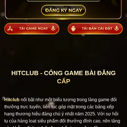
HITCLUB - CỔNG GAME BÀI ĐẲNG
CẤP
Hitclub
nổi bật như một biểu tượng trong làng game đổi
thưởng trực tuyến, liên tục góp mặt trong các bảng xếp
hạng thương hiệu đáng chú ý nhất năm 2025. Với sự hội
tụ của hàng loạt siêu phẩm đổi thưởng đỉnh cao, nền tảng