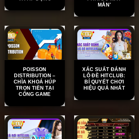
MẮN’
POISSON
XÁC SUẤT ĐÁNH
DISTRIBUTION –
LÔ ĐỀ HITCLUB:
CHÌA KHOÁ HÚP
BÍ QUYẾT CHƠI
TRỌN TIỀN TẠI
HIỆU QUẢ NHẤT
CỔNG GAME