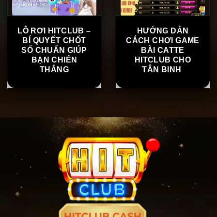
LÔ RƠI HITCLUB –
HƯỚNG DẪN
BÍ QUYẾT CHỐT
CÁCH CHƠI GAME
SỐ CHUẨN GIÚP
BÀI CATTE
BẠN CHIẾN
HITCLUB CHO
THẮNG
TÂN BINH