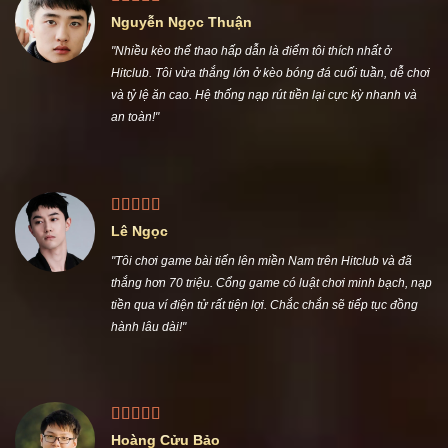
Nguyễn Ngọc Thuận
"Nhiều kèo thể thao hấp dẫn là điểm tôi thích nhất ở
Hitclub. Tôi vừa thắng lớn ở kèo bóng đá cuối tuần, dễ chơi
và tỷ lệ ăn cao. Hệ thống nạp rút tiền lại cực kỳ nhanh và
an toàn!"
Lê Ngọc
"Tôi chơi game bài tiến lên miền Nam trên Hitclub và đã
thắng hơn 70 triệu. Cổng game có luật chơi minh bạch, nạp
tiền qua ví điện tử rất tiện lợi. Chắc chắn sẽ tiếp tục đồng
hành lâu dài!"
Hoàng Cửu Bảo