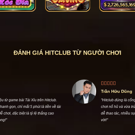
ĐÁNH GIÁ HITCLUB TỪ NGƯỜI CHƠI
Trần Hữu Dũng
iệu từ game bài Tài Xỉu trên Hitclub.
"Hitclub đúng là cổn
nh gọn, chỉ mất 5 phút là tiền về tài
chơi nổ hũ và vừa trú
ễ chơi, đặc biệt là tỷ lệ thắng cao
dễ thao tác, nhiều s
òng!"
vời!"