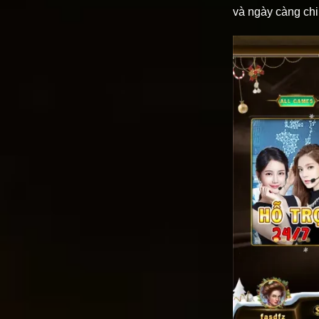
và ngày càng chi