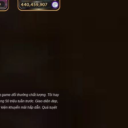
g game đổi thưởng chất lượng. Tôi hay
ng 50 triệu tuần trước. Giao diện đẹp,
ự kiện khuyến mãi hấp dẫn. Quá tuyệt