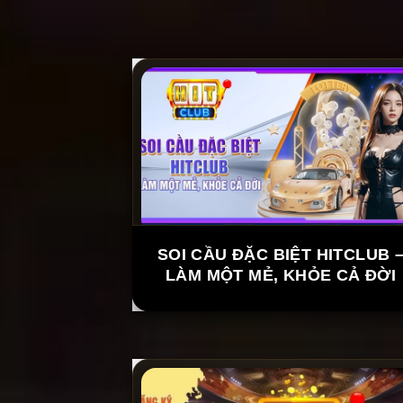
SOI CẦU ĐẶC BIỆT HITCLUB 
LÀM MỘT MẺ, KHỎE CẢ ĐỜI