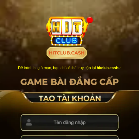
Để tránh bị giả mạo, bạn chỉ có thể truy cập tại
hitclub.cash
✅