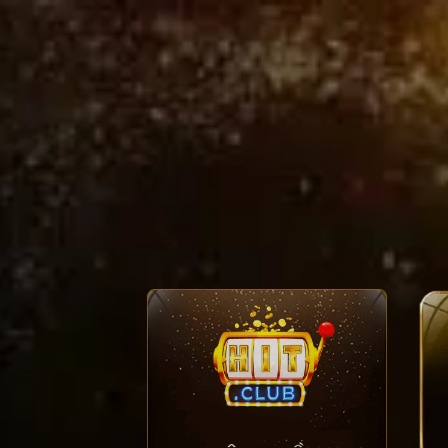
Chuyển
đến
nội
dung