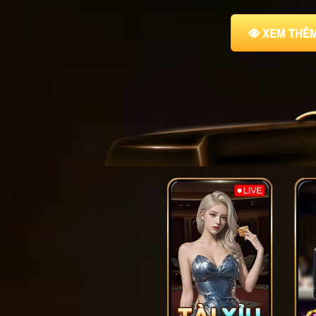
XEM THÊ