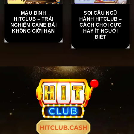
MẬU BINH
SOI CẦU NGŨ
HITCLUB – TRẢI
HÀNH HITCLUB –
NGHIỆM GAME BÀI
CÁCH CHƠI CỰC
KHÔNG GIỚI HẠN
HAY ÍT NGƯỜI
BIẾT