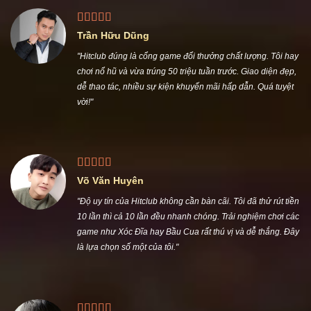
Trần Hữu Dũng
"Hitclub đúng là cổng game đổi thưởng chất lượng. Tôi hay
chơi nổ hũ và vừa trúng 50 triệu tuần trước. Giao diện đẹp,
dễ thao tác, nhiều sự kiện khuyến mãi hấp dẫn. Quá tuyệt
vời!"
Võ Văn Huyên
"Độ uy tín của Hitclub không cần bàn cãi. Tôi đã thử rút tiền
10 lần thì cả 10 lần đều nhanh chóng. Trải nghiệm chơi các
game như Xóc Đĩa hay Bầu Cua rất thú vị và dễ thắng. Đây
là lựa chọn số một của tôi."