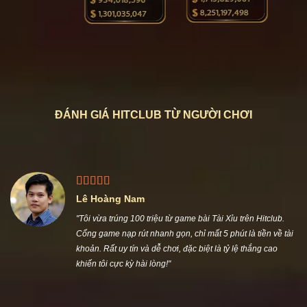
ĐÁNH GIÁ HITCLUB TỪ NGƯỜI CHƠI
Lê Hoàng Nam
"Tôi vừa trúng 100 triệu từ game bài Tài Xỉu trên Hitclub.
Cổng game nạp rút nhanh gọn, chỉ mất 5 phút là tiền về tài
khoản. Rất uy tín và dễ chơi, đặc biệt là tỷ lệ thắng cao
khiến tôi cực kỳ hài lòng!"