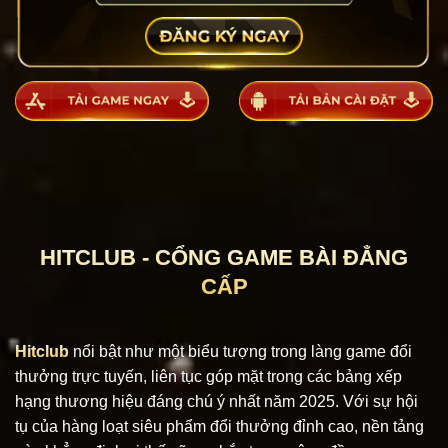
HITCLUB - CỔNG GAME BÀI ĐẲNG
CẤP
Hitclub
nổi bật như một biểu tượng trong làng game đổi
thưởng trực tuyến, liên tục góp mặt trong các bảng xếp
hạng thương hiệu đáng chú ý nhất năm 2025. Với sự hội
tụ của hàng loạt siêu phẩm đổi thưởng đỉnh cao, nền tảng