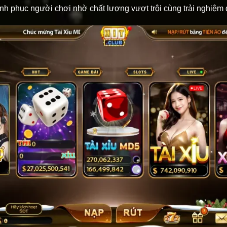
nh phục người chơi nhờ chất lượng vượt trội cùng trải nghiệm 