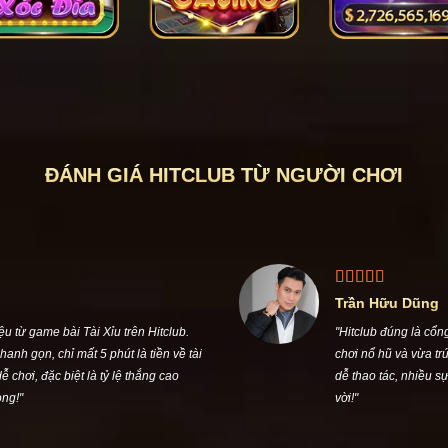
ĐÁNH GIÁ HITCLUB TỪ NGƯỜI CHƠI
Trần Hữu Dũng
iệu từ game bài Tài Xỉu trên Hitclub.
"Hitclub đúng là cổn
nh gọn, chỉ mất 5 phút là tiền về tài
chơi nổ hũ và vừa trú
ễ chơi, đặc biệt là tỷ lệ thắng cao
dễ thao tác, nhiều s
òng!"
vời!"