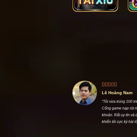
Lê Hoàng Nam
"Tôi vừa trúng 100 tr
Cổng game nạp rút nha
khoản. Rất uy tín và d
khiến tôi cực kỳ hài l