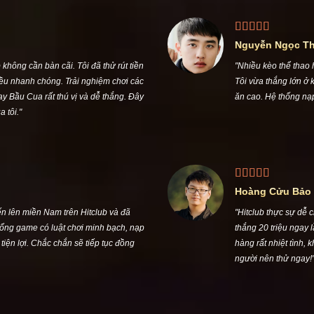
Nguyễn Ngọc T
b không cần bàn cãi. Tôi đã thử rút tiền
"Nhiều kèo thể thao h
 đều nhanh chóng. Trải nghiệm chơi các
Tôi vừa thắng lớn ở k
 Bầu Cua rất thú vị và dễ thắng. Đây
ăn cao. Hệ thống nạp 
 tôi."
Hoàng Cửu Bảo
ến lên miền Nam trên Hitclub và đã
"Hitclub thực sự dễ 
Cổng game có luật chơi minh bạch, nạp
thắng 20 triệu ngay 
t tiện lợi. Chắc chắn sẽ tiếp tục đồng
hàng rất nhiệt tình, 
người nên thử ngay!