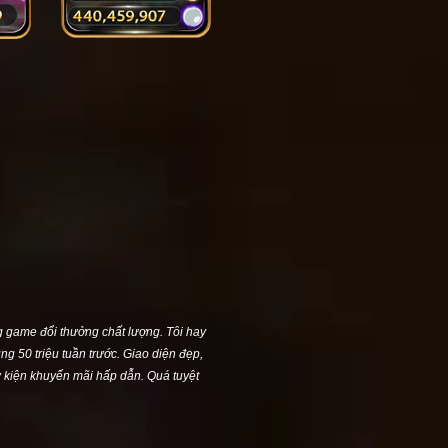
g game đổi thưởng chất lượng. Tôi hay
ng 50 triệu tuần trước. Giao diện đẹp,
ự kiện khuyến mãi hấp dẫn. Quá tuyệt