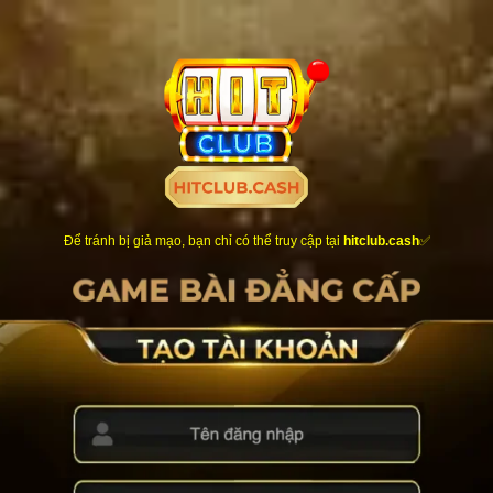
Để tránh bị giả mạo, bạn chỉ có thể truy cập tại
hitclub.cash
✅