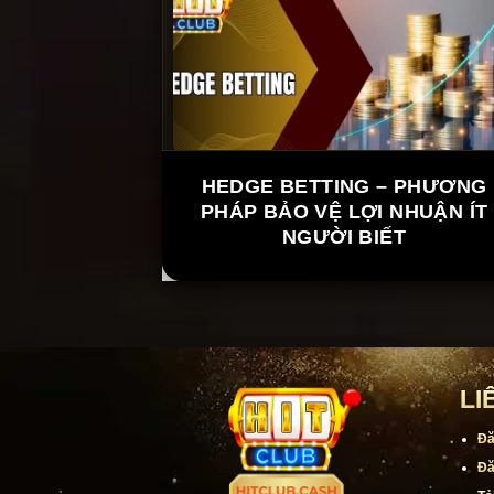
HEDGE BETTING – PHƯƠNG
PHÁP BẢO VỆ LỢI NHUẬN ÍT
NGƯỜI BIẾT
LI
Đă
Đă