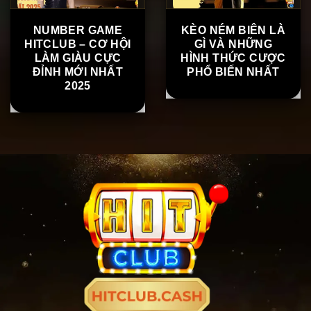
NUMBER GAME
KÈO NÉM BIÊN LÀ
HITCLUB – CƠ HỘI
GÌ VÀ NHỮNG
LÀM GIÀU CỰC
HÌNH THỨC CƯỢC
ĐỈNH MỚI NHẤT
PHỔ BIẾN NHẤT
2025