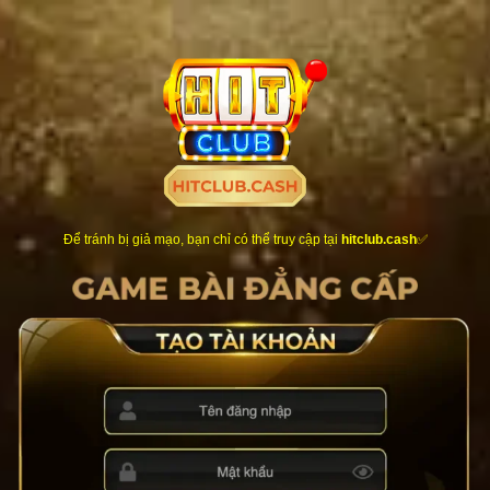
Chuyển
đến
nội
dung
Để tránh bị giả mạo, bạn chỉ có thể truy cập tại
hitclub.cash
✅