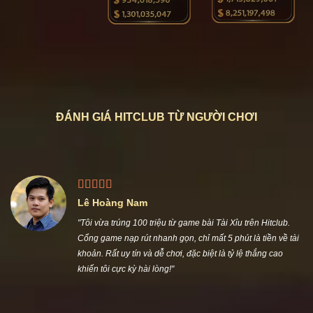
ĐÁNH GIÁ HITCLUB TỪ NGƯỜI CHƠI
Lê Hoàng Nam
"Tôi vừa trúng 100 triệu từ game bài Tài Xỉu trên Hitclub.
Cổng game nạp rút nhanh gọn, chỉ mất 5 phút là tiền về tài
khoản. Rất uy tín và dễ chơi, đặc biệt là tỷ lệ thắng cao
khiến tôi cực kỳ hài lòng!"