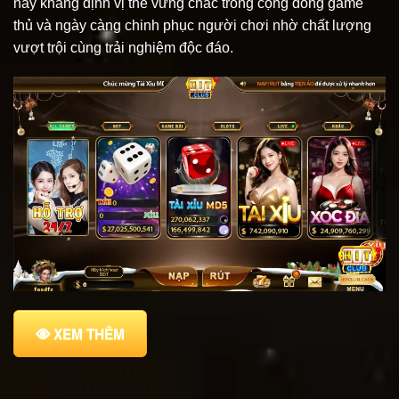
này khẳng định vị thế vững chắc trong cộng đồng game
thủ và ngày càng chinh phục người chơi nhờ chất lượng
vượt trội cùng trải nghiệm độc đáo.
XEM THÊM