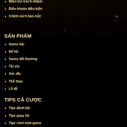
Miễn trừ trách nhiệm
Điều khoản điều kiện
Chính sách bảo mật
SẢN PHẨM
Game bài
Nổ hũ
Game đổi thưởng
Tài xỉu
Xóc đĩa
Thể thao
Lô đề
TIPS CÁ CƯỢC
Tips đánh bài
Tips quay hũ
Tips chơi mini game