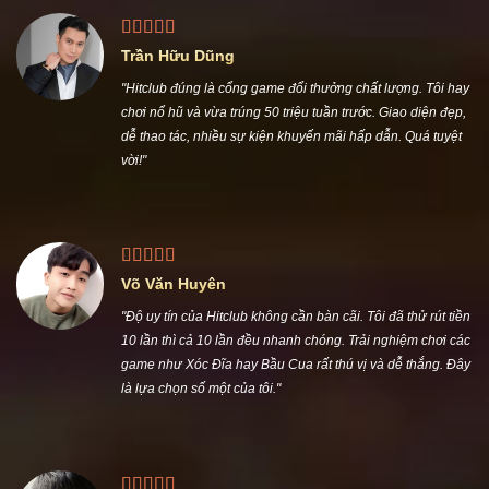
Trần Hữu Dũng
"Hitclub đúng là cổng game đổi thưởng chất lượng. Tôi hay
chơi nổ hũ và vừa trúng 50 triệu tuần trước. Giao diện đẹp,
dễ thao tác, nhiều sự kiện khuyến mãi hấp dẫn. Quá tuyệt
vời!"
Võ Văn Huyên
"Độ uy tín của Hitclub không cần bàn cãi. Tôi đã thử rút tiền
10 lần thì cả 10 lần đều nhanh chóng. Trải nghiệm chơi các
game như Xóc Đĩa hay Bầu Cua rất thú vị và dễ thắng. Đây
là lựa chọn số một của tôi."