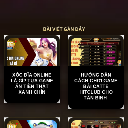
"Hitclub thực sự dễ chơi dễ thắng. Tôi đã chơi nổ hũ và
thắng 20 triệu ngay lần đầu tiên tham gia. Hỗ trợ khách
hàng rất nhiệt tình, khiến tôi yên tâm khi chơi. Khuyên mọi
người nên thử ngay!"
BÀI VIẾT GẦN ĐÂY
XÓC ĐĨA ONLINE
HƯỚNG DẪN
LÀ GÌ? TỰA GAME
CÁCH CHƠI GAME
ĂN TIỀN THẬT
BÀI CATTE
XANH CHÍN
HITCLUB CHO
TÂN BINH