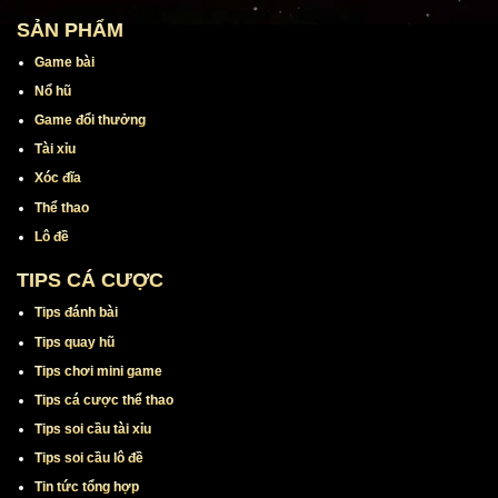
Miễn trừ trách nhiệm
Điều khoản điều kiện
Chính sách bảo mật
SẢN PHẨM
Game bài
Nổ hũ
Game đổi thưởng
Tài xỉu
Xóc đĩa
Thể thao
Lô đề
TIPS CÁ CƯỢC
Tips đánh bài
Tips quay hũ
Tips chơi mini game