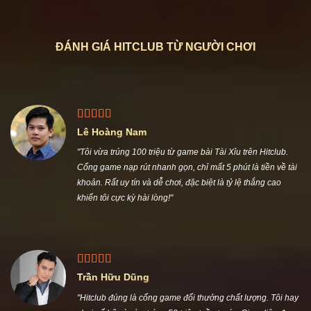
ĐÁNH GIÁ HITCLUB TỪ NGƯỜI CHƠI
Lê Hoàng Nam
"Tôi vừa trúng 100 triệu từ game bài Tài Xỉu trên Hitclub.
Cổng game nạp rút nhanh gọn, chỉ mất 5 phút là tiền về tài
khoản. Rất uy tín và dễ chơi, đặc biệt là tỷ lệ thắng cao
khiến tôi cực kỳ hài lòng!"