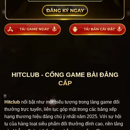
HITCLUB - CỔNG GAME BÀI ĐẲNG
CẤP
Hitclub
nổi bật như một biểu tượng trong làng game đổi
thưởng trực tuyến, liên tục góp mặt trong các bảng xếp
hạng thương hiệu đáng chú ý nhất năm 2025. Với sự hội
tụ của hàng loạt siêu phẩm đổi thưởng đỉnh cao, nền tảng