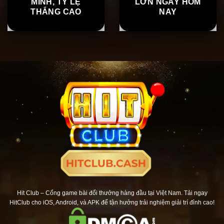
ÔM BẢNG LÔ ĐỀ
KHUYẾN MÃI
HITCLUB – ĐẶT
HITCLUB: CƠ HỘI
CƯỢC THÔNG
NHẬN THƯỞNG
MINH, TỶ LỆ
LỚN NGAY HÔM
THẮNG CAO
NAY