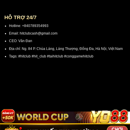
Tips cá cược thể thao
Tips soi cầu tài xỉu
Tips soi cầu lô đề
Tin tức tổng hợp
HỖ TRỢ 24/7
Hotline: +840789354993
Email:
hitclubcash@gmail.com
CEO: Vân Đan
Địa chỉ: Ng. 84 P. Chùa Láng, Láng Thượng, Đống Đa, Hà Nội, Việt Nam
Tags: #hitclub #hit_club #taihitclub #conggamehitclub