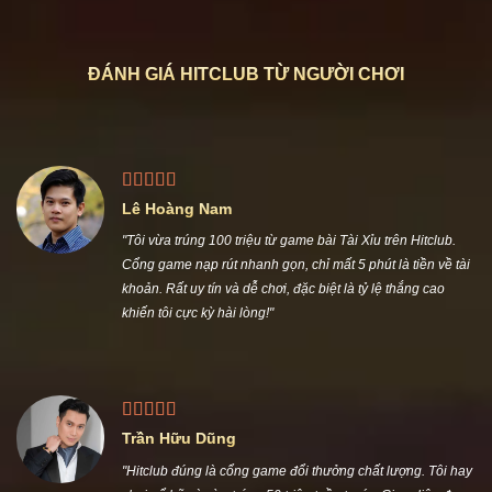
ĐÁNH GIÁ HITCLUB TỪ NGƯỜI CHƠI
Lê Hoàng Nam
"Tôi vừa trúng 100 triệu từ game bài Tài Xỉu trên Hitclub.
Cổng game nạp rút nhanh gọn, chỉ mất 5 phút là tiền về tài
khoản. Rất uy tín và dễ chơi, đặc biệt là tỷ lệ thắng cao
khiến tôi cực kỳ hài lòng!"