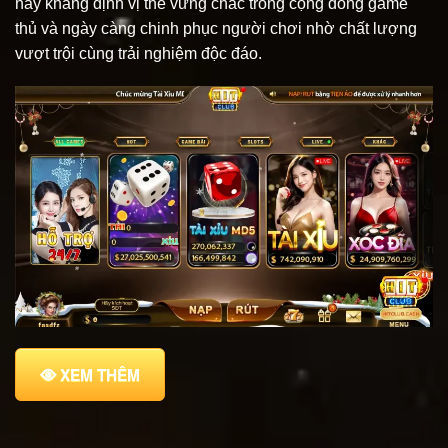
này khẳng định vị thế vững chắc trong cộng đồng game
thủ và ngày càng chinh phục người chơi nhờ chất lượng
vượt trội cùng trải nghiệm độc đáo.
XEM THÊM