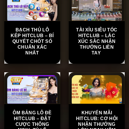
BẠCH THỦ LÔ
TÀI XỈU SIÊU TỐC
KÉP HITCLUB – BÍ
HITCLUB – LẮC
QUYẾT CHỐT SỐ
XÚC SẮC NHẬN
CHUẨN XÁC
THƯỞNG LIỀN
NHẤT
TAY