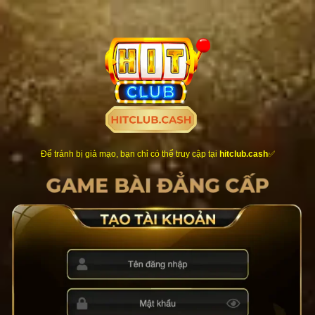
Chuyển
đến
nội
dung
Để tránh bị giả mạo, bạn chỉ có thể truy cập tại
hitclub.cash
✅