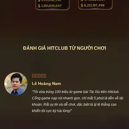
ĐÁNH GIÁ HITCLUB TỪ NGƯỜI CHƠI
Lê Hoàng Nam
"Tôi vừa trúng 100 triệu từ game bài Tài Xỉu trên Hitclub.
Cổng game nạp rút nhanh gọn, chỉ mất 5 phút là tiền về tài
khoản. Rất uy tín và dễ chơi, đặc biệt là tỷ lệ thắng cao
khiến tôi cực kỳ hài lòng!"