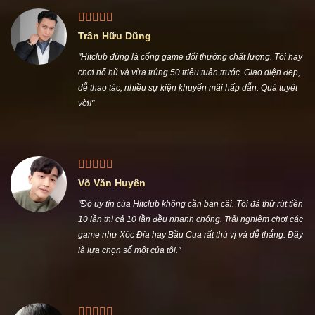
Trần Hữu Dũng
"Hitclub đúng là cổng game đổi thưởng chất lượng. Tôi hay
chơi nổ hũ và vừa trúng 50 triệu tuần trước. Giao diện đẹp,
dễ thao tác, nhiều sự kiện khuyến mãi hấp dẫn. Quá tuyệt
vời!"
Võ Văn Huyên
"Độ uy tín của Hitclub không cần bàn cãi. Tôi đã thử rút tiền
10 lần thì cả 10 lần đều nhanh chóng. Trải nghiệm chơi các
game như Xóc Đĩa hay Bầu Cua rất thú vị và dễ thắng. Đây
là lựa chọn số một của tôi."