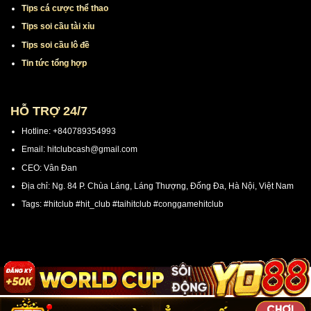
Tips cá cược thể thao
Tips soi cầu tài xỉu
Tips soi cầu lô đề
Tin tức tổng hợp
HỖ TRỢ 24/7
Hotline: +840789354993
Email:
hitclubcash@gmail.com
CEO: Vân Đan
Địa chỉ: Ng. 84 P. Chùa Láng, Láng Thượng, Đống Đa, Hà Nội, Việt Nam
Tags: #hitclub #hit_club #taihitclub #conggamehitclub