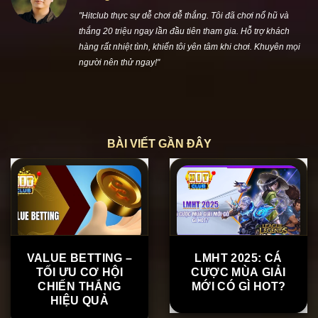
"Hitclub thực sự dễ chơi dễ thắng. Tôi đã chơi nổ hũ và
thắng 20 triệu ngay lần đầu tiên tham gia. Hỗ trợ khách
hàng rất nhiệt tình, khiến tôi yên tâm khi chơi. Khuyên mọi
người nên thử ngay!"
BÀI VIẾT GẦN ĐÂY
VALUE BETTING –
LMHT 2025: CÁ
TỐI ƯU CƠ HỘI
CƯỢC MÙA GIẢI
CHIẾN THẮNG
MỚI CÓ GÌ HOT?
HIỆU QUẢ