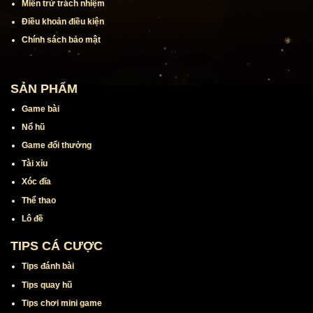
Miễn trừ trách nhiệm
Điều khoản điều kiện
Chính sách bảo mật
SẢN PHẨM
Game bài
Nổ hũ
Game đổi thưởng
Tài xỉu
Xóc đĩa
Thể thao
Lô đề
TIPS CÁ CƯỢC
Tips đánh bài
Tips quay hũ
Tips chơi mini game