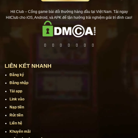
Hit Club – Cổng game bài đổi thưởng hàng đầu tại Việt Nam. Tải ngay
HitClub cho iOS, Android, và APK để tận hưởng trải nghiệm giải trí đỉnh cao!
LIÊN KẾT NHANH
Đăng ký
Đăng nhập
Tải app
Link vào
Nạp tiền
Rút tiền
Liên hệ
Khuyến mãi