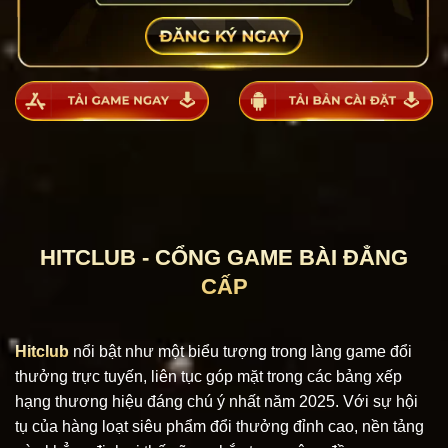
HITCLUB - CỔNG GAME BÀI ĐẲNG
CẤP
Hitclub
nổi bật như một biểu tượng trong làng game đổi
thưởng trực tuyến, liên tục góp mặt trong các bảng xếp
hạng thương hiệu đáng chú ý nhất năm 2025. Với sự hội
tụ của hàng loạt siêu phẩm đổi thưởng đỉnh cao, nền tảng