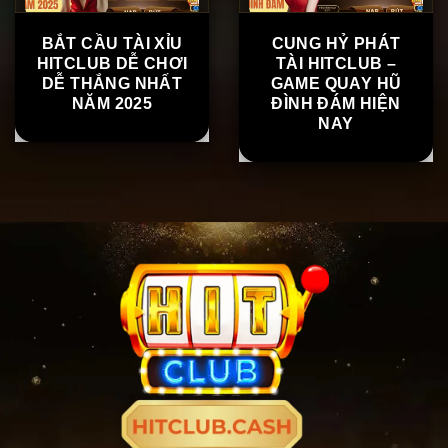
BẮT CẦU TÀI XỈU
CUNG HỶ PHÁT
HITCLUB DỄ CHƠI
TÀI HITCLUB –
DỄ THẮNG NHẤT
GAME QUAY HŨ
NĂM 2025
ĐÌNH ĐÁM HIỆN
NAY