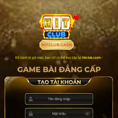
Chuyển
đến
nội
dung
Để tránh bị giả mạo, bạn chỉ có thể truy cập tại
hitclub.cash
✅