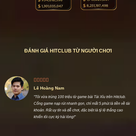
ĐÁNH GIÁ HITCLUB TỪ NGƯỜI CHƠI
Lê Hoàng Nam
"Tôi vừa trúng 100 triệu từ game bài Tài Xỉu trên Hitclub.
Cổng game nạp rút nhanh gọn, chỉ mất 5 phút là tiền về tài
khoản. Rất uy tín và dễ chơi, đặc biệt là tỷ lệ thắng cao
khiến tôi cực kỳ hài lòng!"