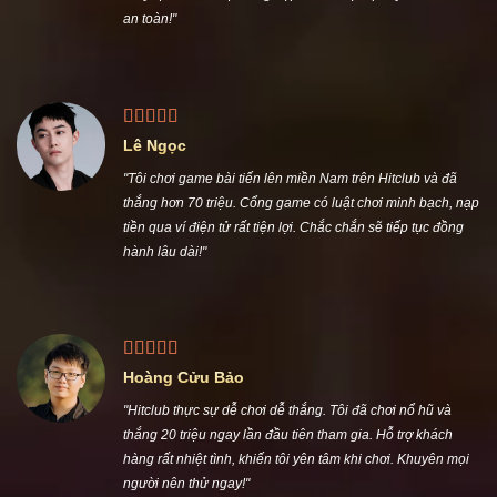
Nguyễn Ngọc Thuận
"Nhiều kèo thể thao hấp dẫn là điểm tôi thích nhất ở
Hitclub. Tôi vừa thắng lớn ở kèo bóng đá cuối tuần, dễ chơi
và tỷ lệ ăn cao. Hệ thống nạp rút tiền lại cực kỳ nhanh và
an toàn!"
Lê Ngọc
"Tôi chơi game bài tiến lên miền Nam trên Hitclub và đã
thắng hơn 70 triệu. Cổng game có luật chơi minh bạch, nạp
tiền qua ví điện tử rất tiện lợi. Chắc chắn sẽ tiếp tục đồng
hành lâu dài!"
Hoàng Cửu Bảo