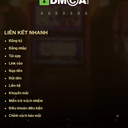
Hit Club – Cổng game bài đổi thưởng hàng đầu tại Việt Nam. Tải ngay
HitClub cho iOS, Android, và APK để tận hưởng trải nghiệm giải trí đỉnh cao!
LIÊN KẾT NHANH
Đăng ký
Đăng nhập
Tải app
Link vào
Nạp tiền
Rút tiền
Liên hệ
Khuyến mãi