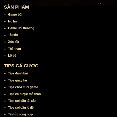
Miễn trừ trách nhiệm
Điều khoản điều kiện
Chính sách bảo mật
SẢN PHẨM
Game bài
Nổ hũ
Game đổi thưởng
Tài xỉu
Xóc đĩa
Thể thao
Lô đề
TIPS CÁ CƯỢC
Tips đánh bài
Tips quay hũ
Tips chơi mini game