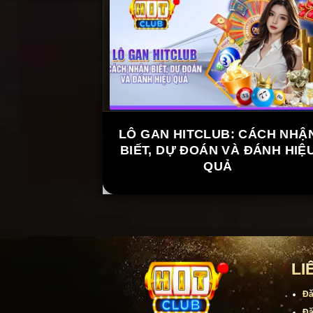
LÔ GAN HITCLUB: CÁCH NHẬ
BIẾT, DỰ ĐOÁN VÀ ĐÁNH HIỆ
QUẢ
LI
Đă
Đă