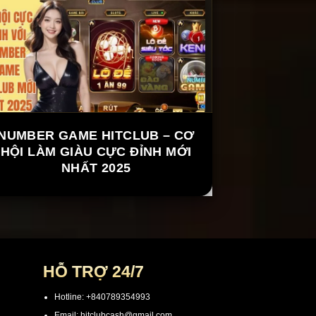
NUMBER GAME HITCLUB – CƠ
HỘI LÀM GIÀU CỰC ĐỈNH MỚI
NHẤT 2025
HỖ TRỢ 24/7
Hotline: +840789354993
Email:
hitclubcash@gmail.com