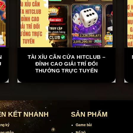
N
TÀI XỈU CÂN CỬA HITCLUB –
U
ĐỈNH CAO GIẢI TRÍ ĐỔI
THƯỞNG TRỰC TUYẾN
ÊN KẾT NHANH
SẢN PHẨM
ng ký
Game bài
ng nhập
Nổ hũ