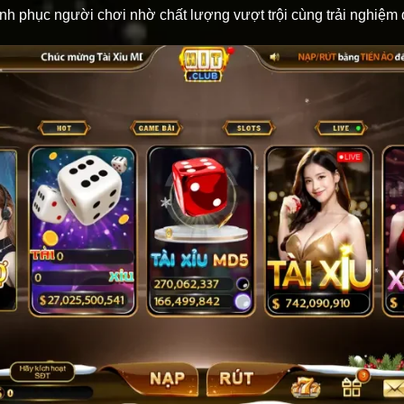
nh phục người chơi nhờ chất lượng vượt trội cùng trải nghiệm 