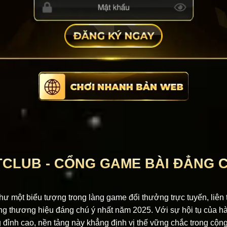
TCLUB - CỔNG GAME BÀI ĐẲNG 
hư một biểu tượng trong làng game đổi thưởng trực tuyến, liên 
g thương hiệu đáng chú ý nhất năm 2025. Với sự hội tụ của hà
đỉnh cao, nền tảng này khẳng định vị thế vững chắc trong cộn