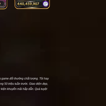
g game đổi thưởng chất lượng. Tôi hay
ng 50 triệu tuần trước. Giao diện đẹp,
ự kiện khuyến mãi hấp dẫn. Quá tuyệt