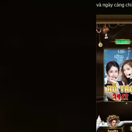
và ngày càng chi