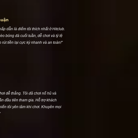
huận
ấp dẫn là điểm tôi thích nhất ở Hitclub.
èo bóng đá cuối tuần, dễ chơi và tỷ lệ
rút tiền lại cực kỳ nhanh và an toàn!"
chơi dễ thắng. Tôi đã chơi nổ hũ và
lần đầu tiên tham gia. Hỗ trợ khách
khiến tôi yên tâm khi chơi. Khuyên mọi
"