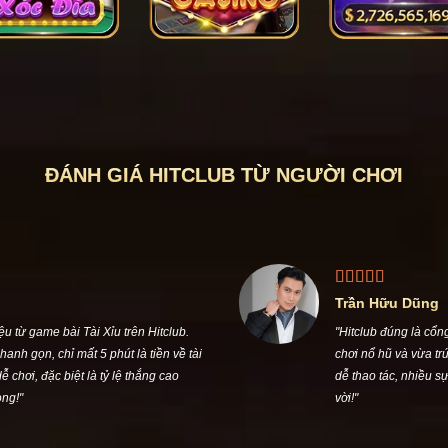
ĐÁNH GIÁ HITCLUB TỪ NGƯỜI CHƠI
Trần Hữu Dũng
iệu từ game bài Tài Xỉu trên Hitclub.
"Hitclub đúng là cổn
nh gọn, chỉ mất 5 phút là tiền về tài
chơi nổ hũ và vừa trú
ễ chơi, đặc biệt là tỷ lệ thắng cao
dễ thao tác, nhiều s
òng!"
vời!"