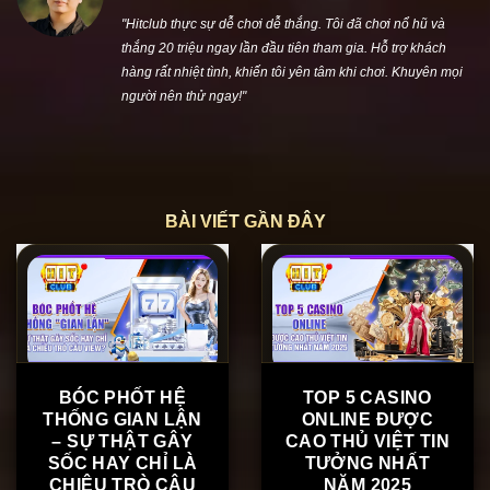
"Hitclub thực sự dễ chơi dễ thắng. Tôi đã chơi nổ hũ và
thắng 20 triệu ngay lần đầu tiên tham gia. Hỗ trợ khách
hàng rất nhiệt tình, khiến tôi yên tâm khi chơi. Khuyên mọi
người nên thử ngay!"
BÀI VIẾT GẦN ĐÂY
BÓC PHỐT HỆ
TOP 5 CASINO
THỐNG GIAN LẬN
ONLINE ĐƯỢC
– SỰ THẬT GÂY
CAO THỦ VIỆT TIN
SỐC HAY CHỈ LÀ
TƯỞNG NHẤT
CHIÊU TRÒ CÂU
NĂM 2025