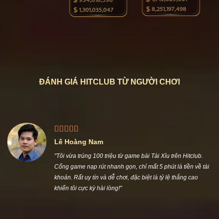
ĐÁNH GIÁ HITCLUB TỪ NGƯỜI CHƠI
Lê Hoàng Nam
"Tôi vừa trúng 100 triệu từ game bài Tài Xỉu trên Hitclub.
Cổng game nạp rút nhanh gọn, chỉ mất 5 phút là tiền về tài
khoản. Rất uy tín và dễ chơi, đặc biệt là tỷ lệ thắng cao
khiến tôi cực kỳ hài lòng!"