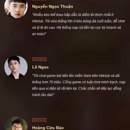
Nguyễn Ngọc Thuận
"Nhiều kèo thể thao hấp dẫn là điểm tôi thích nhất ở
Hitclub. Tôi vừa thắng lớn ở kèo bóng đá cuối tuần, dễ chơi
và tỷ lệ ăn cao. Hệ thống nạp rút tiền lại cực kỳ nhanh và
an toàn!"
Lê Ngọc
"Tôi chơi game bài tiến lên miền Nam trên Hitclub và đã
thắng hơn 70 triệu. Cổng game có luật chơi minh bạch, nạp
tiền qua ví điện tử rất tiện lợi. Chắc chắn sẽ tiếp tục đồng
hành lâu dài!"
Hoàng Cửu Bảo