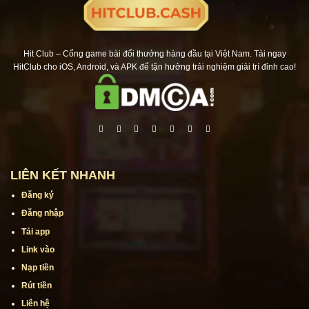
Hit Club – Cổng game bài đổi thưởng hàng đầu tại Việt Nam. Tải ngay
HitClub cho iOS, Android, và APK để tận hưởng trải nghiệm giải trí đỉnh cao!
LIÊN KẾT NHANH
Đăng ký
Đăng nhập
Tải app
Link vào
Nạp tiền
Rút tiền
Liên hệ