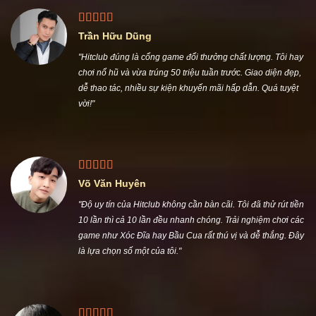
Trần Hữu Dũng
"Hitclub đúng là cổng game đổi thưởng chất lượng. Tôi hay
chơi nổ hũ và vừa trúng 50 triệu tuần trước. Giao diện đẹp,
dễ thao tác, nhiều sự kiện khuyến mãi hấp dẫn. Quá tuyệt
vời!"
Võ Văn Huyên
"Độ uy tín của Hitclub không cần bàn cãi. Tôi đã thử rút tiền
10 lần thì cả 10 lần đều nhanh chóng. Trải nghiệm chơi các
game như Xóc Đĩa hay Bầu Cua rất thú vị và dễ thắng. Đây
là lựa chọn số một của tôi."