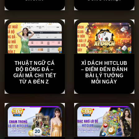
THUẬT NGỮ CÁ
XÌ DÁCH HITCLUB
ĐỘ BÓNG ĐÁ –
– ĐIỂM ĐẾN ĐÁNH
GIẢI MÃ CHI TIẾT
BÀI LÝ TƯỞNG
TỪ A ĐẾN Z
MỖI NGÀY