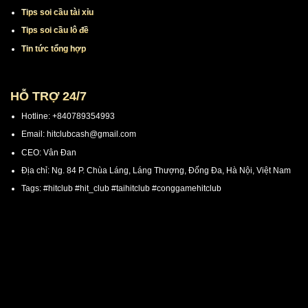
Tips soi cầu tài xỉu
Tips soi cầu lô đề
Tin tức tổng hợp
HỖ TRỢ 24/7
Hotline: +840789354993
Email:
hitclubcash@gmail.com
CEO: Vân Đan
Địa chỉ: Ng. 84 P. Chùa Láng, Láng Thượng, Đống Đa, Hà Nội, Việt Nam
Tags: #hitclub #hit_club #taihitclub #conggamehitclub