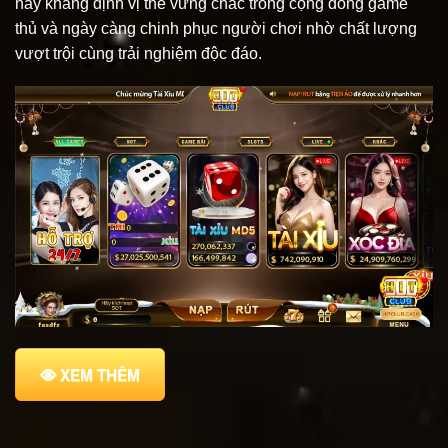
này khẳng định vị thế vững chắc trong cộng đồng game
thủ và ngày càng chinh phục người chơi nhờ chất lượng
vượt trội cùng trải nghiệm độc đáo.
XEM THÊM