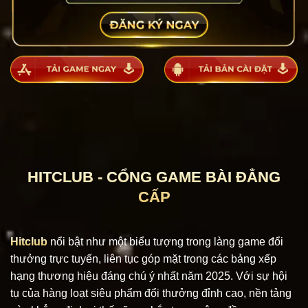
HITCLUB - CỔNG GAME BÀI ĐẲNG
CẤP
Hitclub
nổi bật như một biểu tượng trong làng game đổi
thưởng trực tuyến, liên tục góp mặt trong các bảng xếp
hạng thương hiệu đáng chú ý nhất năm 2025. Với sự hội
tụ của hàng loạt siêu phẩm đổi thưởng đỉnh cao, nền tảng