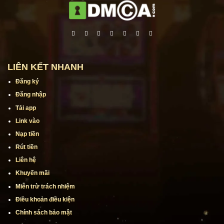
LIÊN KẾT NHANH
Đăng ký
Đăng nhập
Tải app
Link vào
Nạp tiền
Rút tiền
Liên hệ
Khuyến mãi
Miễn trừ trách nhiệm
Điều khoản điều kiện
Chính sách bảo mật