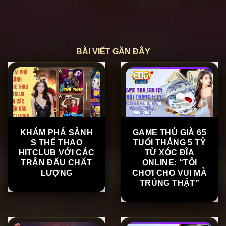
BÀI VIẾT GẦN ĐÂY
KHÁM PHÁ SẢNH
GAME THỦ GIÀ 65
S THỂ THAO
TUỔI THẮNG 5 TỶ
HITCLUB VỚI CÁC
TỪ XÓC ĐĨA
TRẬN ĐẤU CHẤT
ONLINE: “TÔI
LƯỢNG
CHƠI CHO VUI MÀ
TRÚNG THẬT”