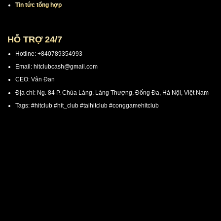
Tin tức tổng hợp
HỖ TRỢ 24/7
Hotline: +840789354993
Email:
hitclubcash@gmail.com
CEO: Vân Đan
Địa chỉ: Ng. 84 P. Chùa Láng, Láng Thượng, Đống Đa, Hà Nội, Việt Nam
Tags: #hitclub #hit_club #taihitclub #conggamehitclub