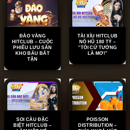
ĐÀO VÀNG
TÀI XỈU HITCLUB
HITCLUB – CUỘC
NỔ HŨ 180 TỶ –
PHIÊU LƯU SĂN
“TÔI CỨ TƯỞNG
KHO BÁU BẤT
LÀ MƠ!”
TẬN
SOI CẦU ĐẶC
POISSON
BIỆT HITCLUB –
DISTRIBUTION –