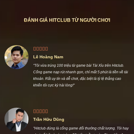
ĐÁNH GIÁ HITCLUB TỪ NGƯỜI CHƠI
Lê Hoàng Nam
"Tôi vừa trúng 100 triệu từ game bài Tài Xỉu trên Hitclub.
Cổng game nạp rút nhanh gọn, chỉ mất 5 phút là tiền về tài
khoản. Rất uy tín và dễ chơi, đặc biệt là tỷ lệ thắng cao
khiến tôi cực kỳ hài lòng!"
Trần Hữu Dũng
"Hitclub đúng là cổng game đổi thưởng chất lượng. Tôi hay