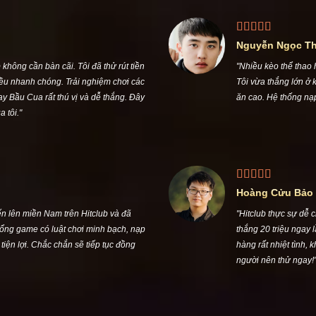
Nguyễn Ngọc T
b không cần bàn cãi. Tôi đã thử rút tiền
"Nhiều kèo thể thao h
 đều nhanh chóng. Trải nghiệm chơi các
Tôi vừa thắng lớn ở k
 Bầu Cua rất thú vị và dễ thắng. Đây
ăn cao. Hệ thống nạp 
 tôi."
Hoàng Cửu Bảo
ến lên miền Nam trên Hitclub và đã
"Hitclub thực sự dễ 
Cổng game có luật chơi minh bạch, nạp
thắng 20 triệu ngay 
t tiện lợi. Chắc chắn sẽ tiếp tục đồng
hàng rất nhiệt tình, 
người nên thử ngay!