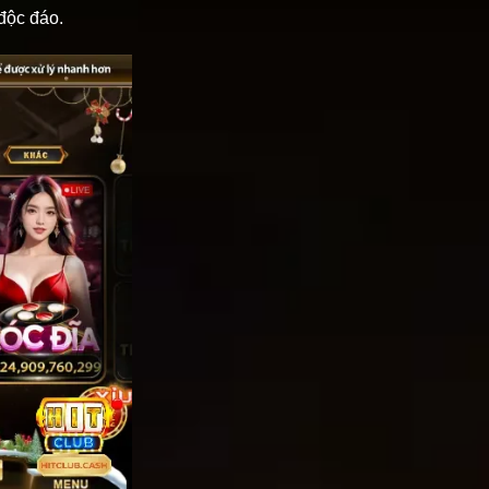
độc đáo.