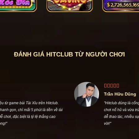
ĐÁNH GIÁ HITCLUB TỪ NGƯỜI CHƠI
Trần Hữu Dũng
iệu từ game bài Tài Xỉu trên Hitclub.
"Hitclub đúng là cổn
nh gọn, chỉ mất 5 phút là tiền về tài
chơi nổ hũ và vừa trú
ễ chơi, đặc biệt là tỷ lệ thắng cao
dễ thao tác, nhiều s
òng!"
vời!"