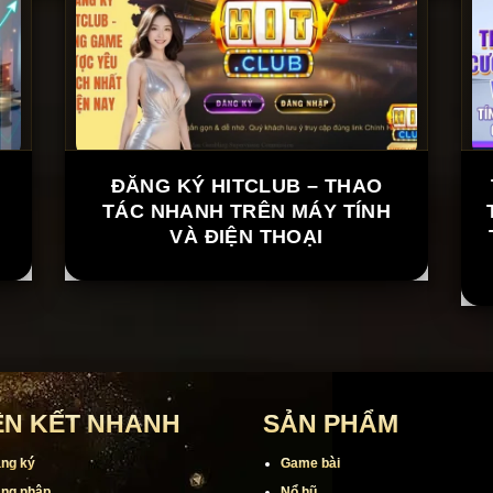
ĐĂNG KÝ HITCLUB – THAO
TÁC NHANH TRÊN MÁY TÍNH
VÀ ĐIỆN THOẠI
ÊN KẾT NHANH
SẢN PHẨM
ng ký
Game bài
ng nhập
Nổ hũ