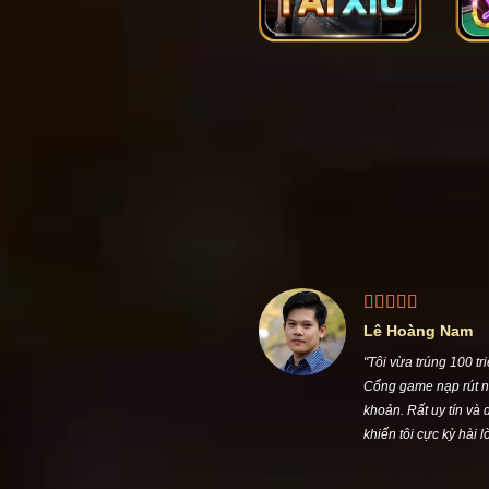
Lê Hoàng Nam
"Tôi vừa trúng 100 tr
Cổng game nạp rút nha
khoản. Rất uy tín và d
khiến tôi cực kỳ hài l