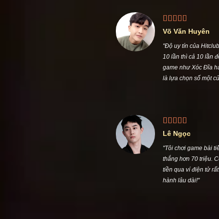
Võ Văn Huyên
"Độ uy tín của Hitclu
10 lần thì cả 10 lần
game như Xóc Đĩa hay
là lựa chọn số một của
Lê Ngọc
"Tôi chơi game bài ti
thắng hơn 70 triệu. 
tiền qua ví điện tử rấ
hành lâu dài!"