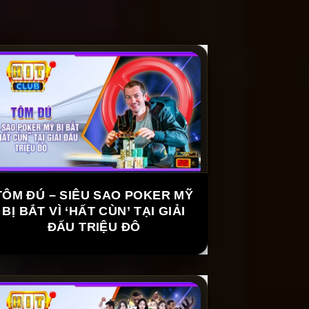
TÔM ĐÚ – SIÊU SAO POKER MỸ
BỊ BẮT VÌ ‘HẤT CÙN’ TẠI GIẢI
ĐẤU TRIỆU ĐÔ