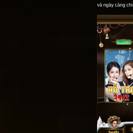
và ngày càng chi