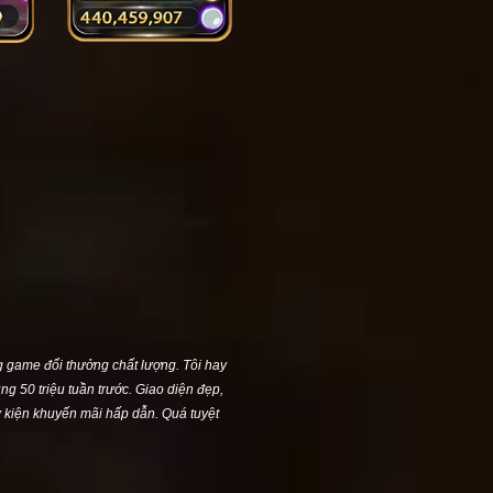
g game đổi thưởng chất lượng. Tôi hay
ng 50 triệu tuần trước. Giao diện đẹp,
ự kiện khuyến mãi hấp dẫn. Quá tuyệt