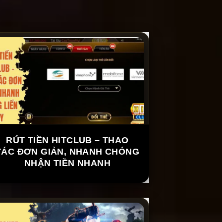
RÚT TIỀN HITCLUB – THAO
TÁC ĐƠN GIẢN, NHANH CHÓNG
NHẬN TIỀN NHANH