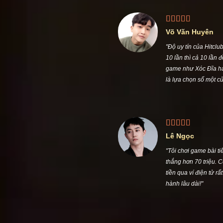
Võ Văn Huyên
"Độ uy tín của Hitclu
10 lần thì cả 10 lần
game như Xóc Đĩa hay
là lựa chọn số một của
Lê Ngọc
"Tôi chơi game bài ti
thắng hơn 70 triệu. 
tiền qua ví điện tử rấ
hành lâu dài!"