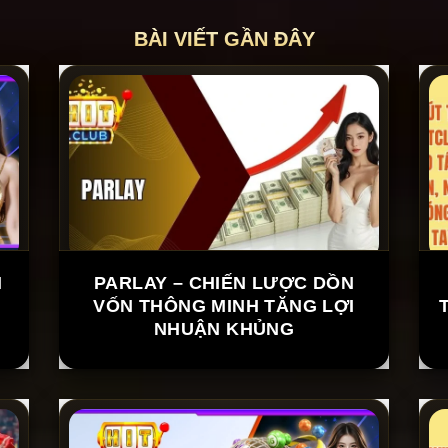
BÀI VIẾT GẦN ĐÂY
N
PARLAY – CHIẾN LƯỢC DỒN
VỐN THÔNG MINH TĂNG LỢI
NHUẬN KHỦNG