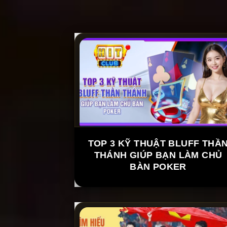
TOP 3 KỸ THUẬT BLUFF THẦ
THÁNH GIÚP BẠN LÀM CHỦ
BÀN POKER