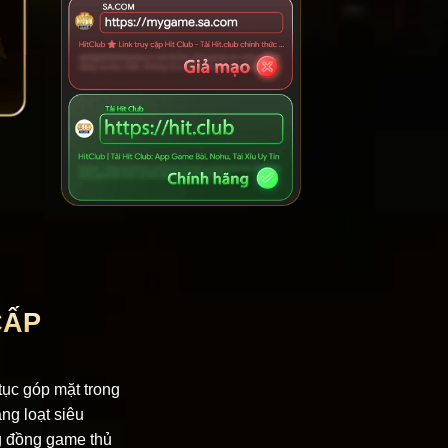
CẤP
tục góp mặt trong
ng loạt siêu
g đồng game thủ