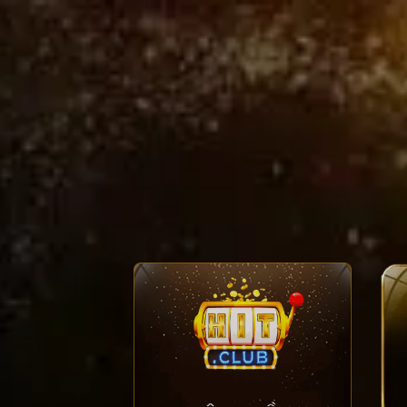
Chuyển
đến
nội
dung