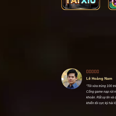
Lê Hoàng Nam
"Tôi vừa trúng 100 tr
Cổng game nạp rút nha
khoản. Rất uy tín và d
khiến tôi cực kỳ hài l