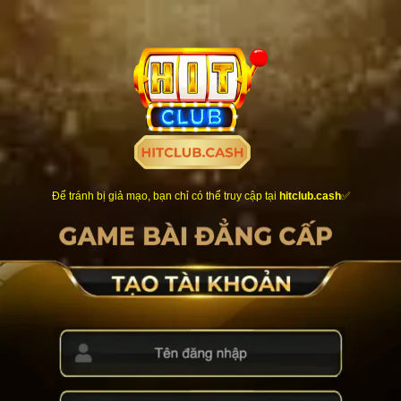
Để tránh bị giả mạo, bạn chỉ có thể truy cập tại
hitclub.cash
✅