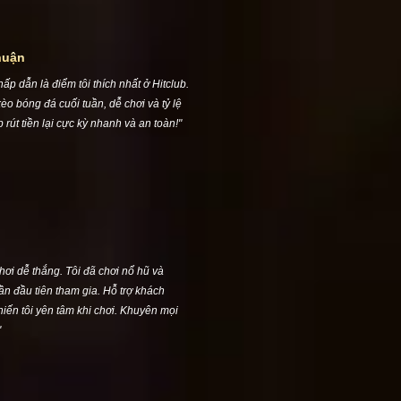
huận
ấp dẫn là điểm tôi thích nhất ở Hitclub.
èo bóng đá cuối tuần, dễ chơi và tỷ lệ
rút tiền lại cực kỳ nhanh và an toàn!"
chơi dễ thắng. Tôi đã chơi nổ hũ và
lần đầu tiên tham gia. Hỗ trợ khách
khiến tôi yên tâm khi chơi. Khuyên mọi
"