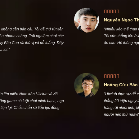
Nguyễn Ngọc T
b không cần bàn cãi. Tôi đã thử rút tiền
"Nhiều kèo thể thao h
 đều nhanh chóng. Trải nghiệm chơi các
Tôi vừa thắng lớn ở k
 Bầu Cua rất thú vị và dễ thắng. Đây
ăn cao. Hệ thống nạp 
 tôi."
Hoàng Cửu Bảo
ến lên miền Nam trên Hitclub và đã
"Hitclub thực sự dễ 
Cổng game có luật chơi minh bạch, nạp
thắng 20 triệu ngay 
t tiện lợi. Chắc chắn sẽ tiếp tục đồng
hàng rất nhiệt tình, 
người nên thử ngay!