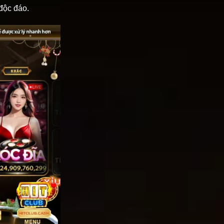
độc đáo.