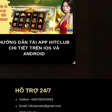
HƯỚNG DẪN TẢI APP HITCLUB
CHI TIẾT TRÊN IOS VÀ
ANDROID
HỖ TRỢ 24/7
Hotline: +840789354993
Email:
hitclubcash@gmail.com