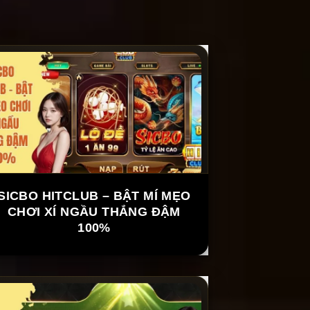
SICBO HITCLUB – BẬT MÍ MẸO
CHƠI XÍ NGẦU THẮNG ĐẬM
100%