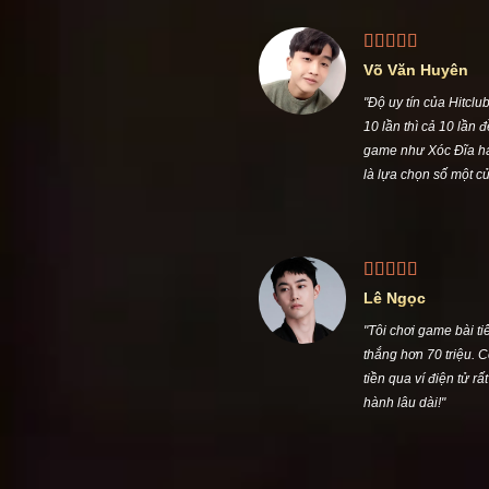
Võ Văn Huyên
"Độ uy tín của Hitclu
10 lần thì cả 10 lần
game như Xóc Đĩa hay
là lựa chọn số một của
Lê Ngọc
"Tôi chơi game bài ti
thắng hơn 70 triệu. 
tiền qua ví điện tử rấ
hành lâu dài!"