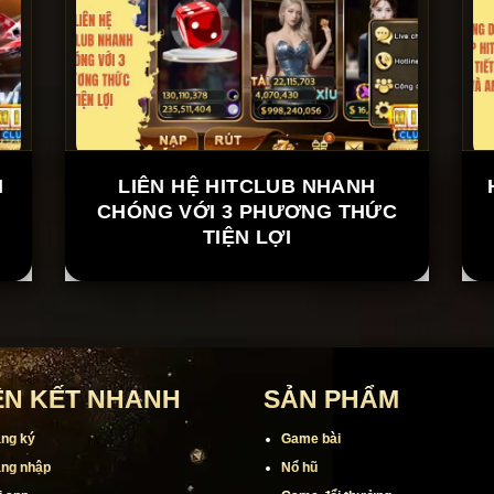
I
LIÊN HỆ HITCLUB NHANH
CHÓNG VỚI 3 PHƯƠNG THỨC
TIỆN LỢI
ÊN KẾT NHANH
SẢN PHẨM
ng ký
Game bài
ng nhập
Nổ hũ