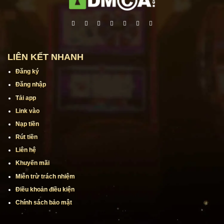
Hit Club – Cổng game bài đổi thưởng hàng đầu tại Việt Nam. Tải ngay
HitClub cho iOS, Android, và APK để tận hưởng trải nghiệm giải trí đỉnh cao!
LIÊN KẾT NHANH
Đăng ký
Đăng nhập
Tải app
Link vào
Nạp tiền
Rút tiền
Liên hệ
Khuyến mãi