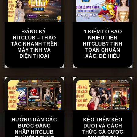
ĐĂNG KÝ
1 ĐIỂM LÔ BAO
HITCLUB – THAO
NHIÊU TIỀN
TÁC NHANH TRÊN
HITCLUB? TÍNH
MÁY TÍNH VÀ
TOÁN CHUẨN
ĐIỆN THOẠI
XÁC, DỄ HIỂU