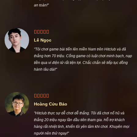
Nguyễn Ngọc Thuận
"Nhiều kèo thể thao hấp dẫn là điểm tôi thích nhất ở
Hitclub. Tôi vừa thắng lớn ở kèo bóng đá cuối tuần, dễ chơi
và tỷ lệ ăn cao. Hệ thống nạp rút tiền lại cực kỳ nhanh và
an toàn!"
Lê Ngọc
"Tôi chơi game bài tiến lên miền Nam trên Hitclub và đã
thắng hơn 70 triệu. Cổng game có luật chơi minh bạch, nạp
tiền qua ví điện tử rất tiện lợi. Chắc chắn sẽ tiếp tục đồng
hành lâu dài!"
Hoàng Cửu Bảo