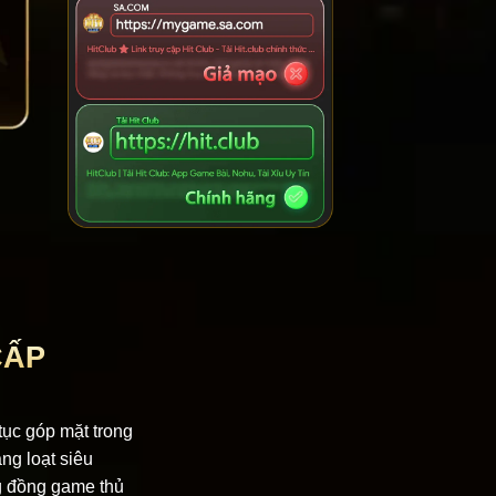
CẤP
tục góp mặt trong
ng loạt siêu
g đồng game thủ