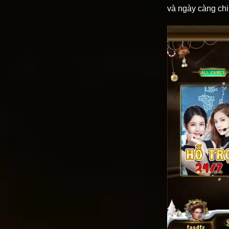
và ngày càng chi