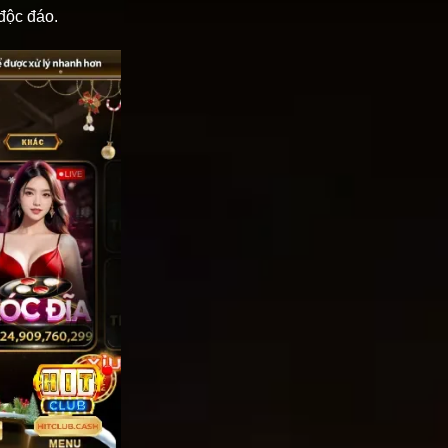
độc đáo.