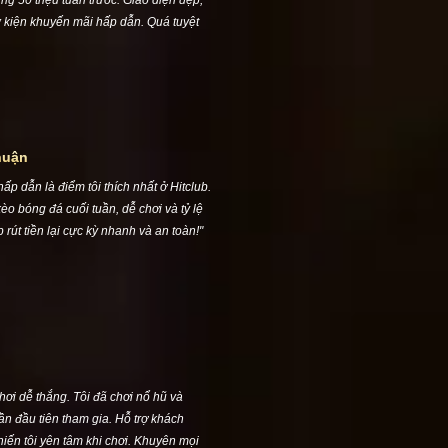
huận
ấp dẫn là điểm tôi thích nhất ở Hitclub.
èo bóng đá cuối tuần, dễ chơi và tỷ lệ
rút tiền lại cực kỳ nhanh và an toàn!"
chơi dễ thắng. Tôi đã chơi nổ hũ và
lần đầu tiên tham gia. Hỗ trợ khách
khiến tôi yên tâm khi chơi. Khuyên mọi
"