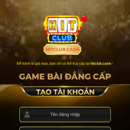
Để tránh bị giả mạo, bạn chỉ có thể truy cập tại
hitclub.cash
✅