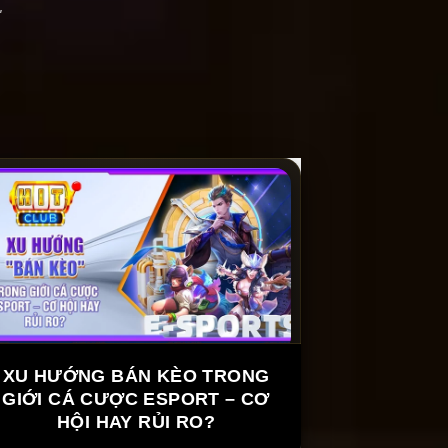
XU HƯỚNG BÁN KÈO TRONG
GIỚI CÁ CƯỢC ESPORT – CƠ
HỘI HAY RỦI RO?