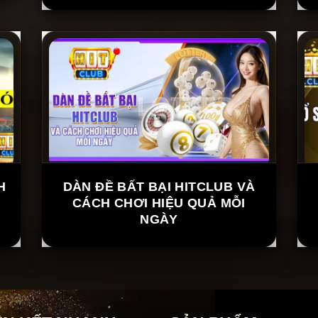
H
DÀN ĐỀ BẤT BẠI HITCLUB VÀ
CÁCH CHƠI HIỆU QUẢ MỖI
NGÀY
ÊN KẾT NHANH
SẢN PHẨM
ng ký
Game bài
ng nhập
Nổ hũ