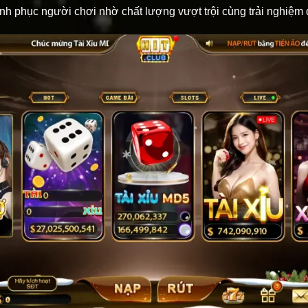
nh phục người chơi nhờ chất lượng vượt trội cùng trải nghiệm 