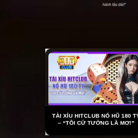
TÀI XỈU HITCLUB NỔ HŨ 180 T
– “TÔI CỨ TƯỞNG LÀ MƠ!”