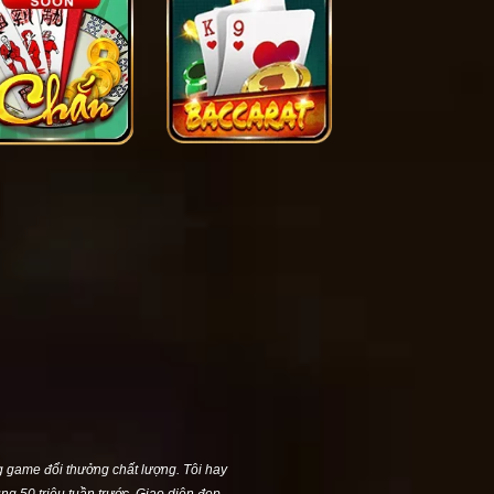
g game đổi thưởng chất lượng. Tôi hay
ng 50 triệu tuần trước. Giao diện đẹp,
ự kiện khuyến mãi hấp dẫn. Quá tuyệt