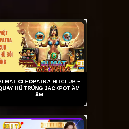
BÍ MẬT CLEOPATRA HITCLUB –
QUAY HŨ TRÚNG JACKPOT ẦM
ẦM