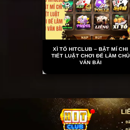
XÌ TỐ HITCLUB – BẬT MÍ CHI
TIẾT LUẬT CHƠI ĐỂ LÀM CHỦ
VÁN BÀI
LI
Đă
Đă