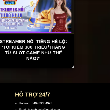
STREAMER NỔI TIẾNG HÉ LỘ:
‘TÔI KIẾM 300 TRIỆU/THÁNG
TỪ SLOT GAME NHƯ THẾ
NÀO?’
HỖ TRỢ 24/7
Hotline: +840789354993
Email:
hitclubcash@gmail.com