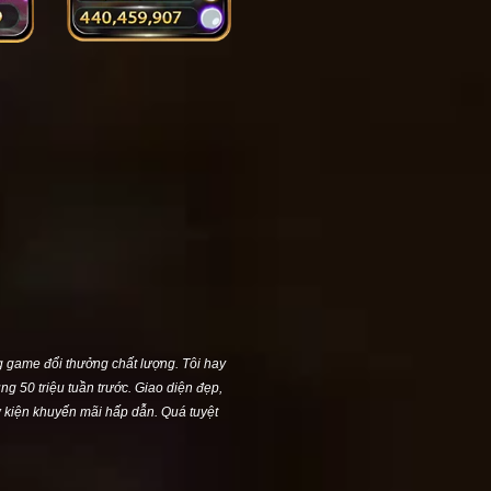
g game đổi thưởng chất lượng. Tôi hay
ng 50 triệu tuần trước. Giao diện đẹp,
ự kiện khuyến mãi hấp dẫn. Quá tuyệt