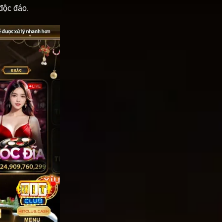
độc đáo.