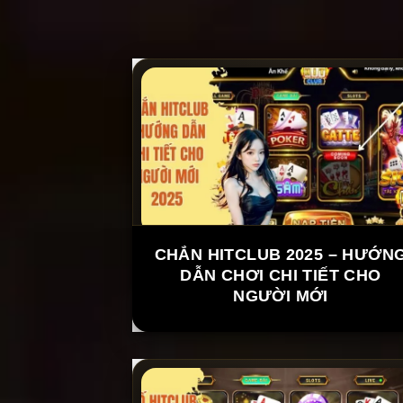
CHẮN HITCLUB 2025 – HƯỚN
DẪN CHƠI CHI TIẾT CHO
NGƯỜI MỚI