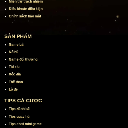
Miễn trừ trách nhiệm
Điều khoản điều kiện
Chính sách bảo mật
SẢN PHẨM
Game bài
Nổ hũ
Game đổi thưởng
Tài xỉu
Xóc đĩa
Thể thao
Lô đề
TIPS CÁ CƯỢC
Tips đánh bài
Tips quay hũ
Tips chơi mini game