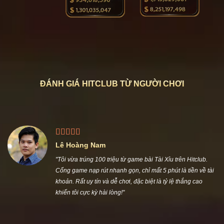
ĐÁNH GIÁ HITCLUB TỪ NGƯỜI CHƠI
Lê Hoàng Nam
"Tôi vừa trúng 100 triệu từ game bài Tài Xỉu trên Hitclub.
Cổng game nạp rút nhanh gọn, chỉ mất 5 phút là tiền về tài
khoản. Rất uy tín và dễ chơi, đặc biệt là tỷ lệ thắng cao
khiến tôi cực kỳ hài lòng!"