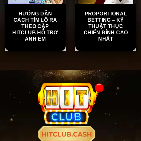
HƯỚNG DẪN
PROPORTIONAL
CÁCH TÌM LÔ RA
BETTING – KỸ
THEO CẶP
THUẬT THỰC
HITCLUB HỖ TRỢ
CHIẾN ĐỈNH CAO
ANH EM
NHẤT