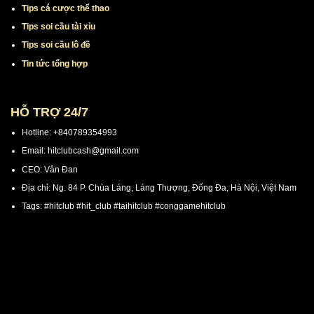
Tips cá cược thể thao
Tips soi cầu tài xỉu
Tips soi cầu lô đề
Tin tức tổng hợp
HỖ TRỢ 24/7
Hotline: +840789354993
Email:
hitclubcash@gmail.com
CEO: Vân Đan
Địa chỉ: Ng. 84 P. Chùa Láng, Láng Thượng, Đống Đa, Hà Nội, Việt Nam
Tags: #hitclub #hit_club #taihitclub #conggamehitclub