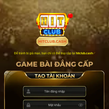
Chuyển
đến
nội
dung
Để tránh bị giả mạo, bạn chỉ có thể truy cập tại
hitclub.cash
✅