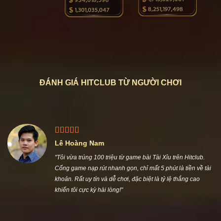
ĐÁNH GIÁ HITCLUB TỪ NGƯỜI CHƠI
Lê Hoàng Nam
"Tôi vừa trúng 100 triệu từ game bài Tài Xỉu trên Hitclub.
Cổng game nạp rút nhanh gọn, chỉ mất 5 phút là tiền về tài
khoản. Rất uy tín và dễ chơi, đặc biệt là tỷ lệ thắng cao
khiến tôi cực kỳ hài lòng!"