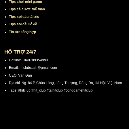
Tips chơi mini game
Tips cá cược thể thao
Tips soi cầu tài xỉu
Tips soi cầu lô đề
Tin tức tổng hợp
HỖ TRỢ 24/7
Hotline: +840789354993
Email:
hitclubcash@gmail.com
CEO: Vân Đan
Địa chỉ: Ng. 84 P. Chùa Láng, Láng Thượng, Đống Đa, Hà Nội, Việt Nam
Tags: #hitclub #hit_club #taihitclub #conggamehitclub