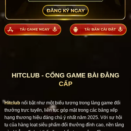
HITCLUB - CỔNG GAME BÀI ĐẲNG
CẤP
Hitclub
nổi bật như một biểu tượng trong làng game đổi
thưởng trực tuyến, liên tục góp mặt trong các bảng xếp
hạng thương hiệu đáng chú ý nhất năm 2025. Với sự hội
tụ của hàng loạt siêu phẩm đổi thưởng đỉnh cao, nền tảng