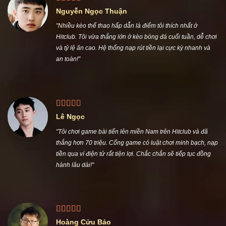
Nguyễn Ngọc Thuận
"Nhiều kèo thể thao hấp dẫn là điểm tôi thích nhất ở
Hitclub. Tôi vừa thắng lớn ở kèo bóng đá cuối tuần, dễ chơi
và tỷ lệ ăn cao. Hệ thống nạp rút tiền lại cực kỳ nhanh và
an toàn!"
Lê Ngọc
"Tôi chơi game bài tiến lên miền Nam trên Hitclub và đã
thắng hơn 70 triệu. Cổng game có luật chơi minh bạch, nạp
tiền qua ví điện tử rất tiện lợi. Chắc chắn sẽ tiếp tục đồng
hành lâu dài!"
Hoàng Cửu Bảo