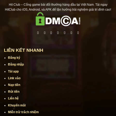
Hit Club – Cổng game bài đổi thưởng hàng đầu tại Việt Nam. Tải ngay
HitClub cho iOS, Android, và APK để tận hưởng trải nghiệm giải trí đỉnh cao!
LIÊN KẾT NHANH
Đăng ký
Đăng nhập
Tải app
Link vào
Nạp tiền
Rút tiền
Liên hệ
Khuyến mãi
Miễn trừ trách nhiệm