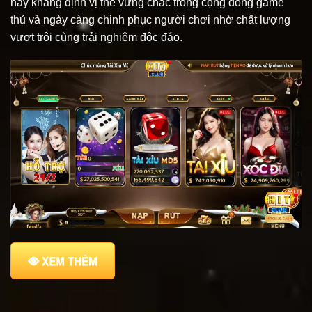
này khẳng định vị thế vững chắc trong cộng đồng game
thủ và ngày càng chinh phục người chơi nhờ chất lượng
vượt trội cùng trải nghiệm độc đáo.
XEM THÊM