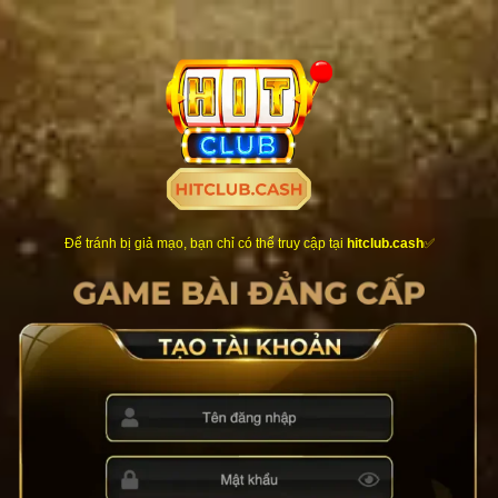
Chuyển
đến
nội
dung
Để tránh bị giả mạo, bạn chỉ có thể truy cập tại
hitclub.cash
✅