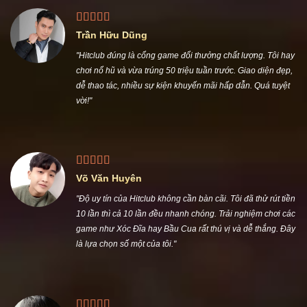
Trần Hữu Dũng
"Hitclub đúng là cổng game đổi thưởng chất lượng. Tôi hay
chơi nổ hũ và vừa trúng 50 triệu tuần trước. Giao diện đẹp,
dễ thao tác, nhiều sự kiện khuyến mãi hấp dẫn. Quá tuyệt
vời!"
Võ Văn Huyên
"Độ uy tín của Hitclub không cần bàn cãi. Tôi đã thử rút tiền
10 lần thì cả 10 lần đều nhanh chóng. Trải nghiệm chơi các
game như Xóc Đĩa hay Bầu Cua rất thú vị và dễ thắng. Đây
là lựa chọn số một của tôi."