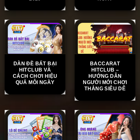
DÀN ĐỀ BẤT BẠI
BACCARAT
HITCLUB VÀ
HITCLUB –
CÁCH CHƠI HIỆU
HƯỚNG DẪN
QUẢ MỖI NGÀY
NGƯỜI MỚI CHƠI
THẮNG SIÊU DỄ