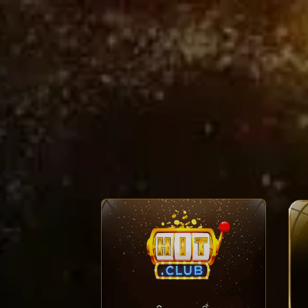
Chuyển
đến
nội
dung