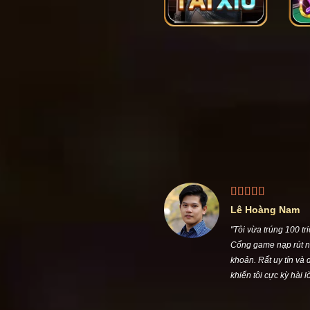
Lê Hoàng Nam
"Tôi vừa trúng 100 tr
Cổng game nạp rút nha
khoản. Rất uy tín và d
khiến tôi cực kỳ hài l