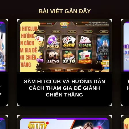
BÀI VIẾT GẦN ĐÂY
SÂM HITCLUB VÀ HƯỚNG DẪN
Y
CÁCH THAM GIA ĐỂ GIÀNH
?
CHIẾN THẮNG