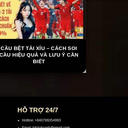
CẦU BỆT TÀI XỈU – CÁCH SOI
CẦU HIỆU QUẢ VÀ LƯU Ý CẦN
BIẾT
HỖ TRỢ 24/7
Hotline: +840789354993
Email:
hitclubcash@gmail.com