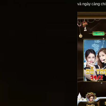
và ngày càng chi