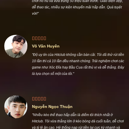
Trần Hữu Dũng
"Hitclub đúng là cổng game đổi thưởng chất lượng. Tôi hay
chơi nổ hũ và vừa trúng 50 triệu tuần trước. Giao diện đẹp,
dễ thao tác, nhiều sự kiện khuyến mãi hấp dẫn. Quá tuyệt
vời!"
Võ Văn Huyên
"Độ uy tín của Hitclub không cần bàn cãi. Tôi đã thử rút tiền
10 lần thì cả 10 lần đều nhanh chóng. Trải nghiệm chơi các
game như Xóc Đĩa hay Bầu Cua rất thú vị và dễ thắng. Đây
là lựa chọn số một của tôi."