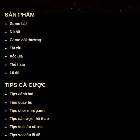
Miễn trừ trách nhiệm
Điều khoản điều kiện
Chính sách bảo mật
SẢN PHẨM
Game bài
Nổ hũ
Game đổi thưởng
Tài xỉu
Xóc đĩa
Thể thao
Lô đề
TIPS CÁ CƯỢC
Tips đánh bài
Tips quay hũ