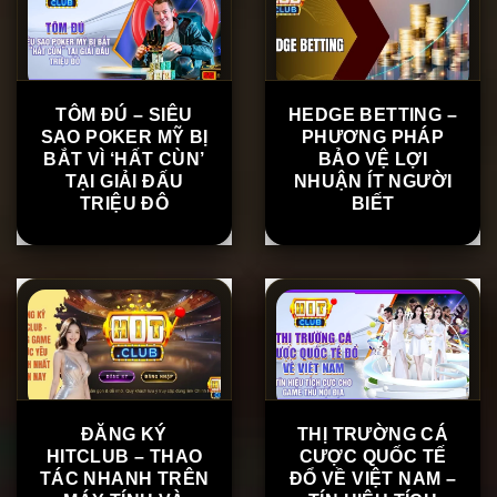
TÔM ĐÚ – SIÊU
HEDGE BETTING –
SAO POKER MỸ BỊ
PHƯƠNG PHÁP
BẮT VÌ ‘HẤT CÙN’
BẢO VỆ LỢI
TẠI GIẢI ĐẤU
NHUẬN ÍT NGƯỜI
TRIỆU ĐÔ
BIẾT