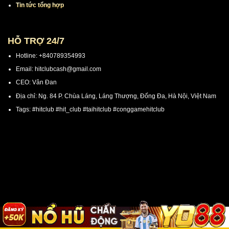
Tips chơi mini game
Tips cá cược thể thao
Tips soi cầu tài xỉu
Tips soi cầu lô đề
Tin tức tổng hợp
HỖ TRỢ 24/7
Hotline: +840789354993
Email:
hitclubcash@gmail.com
CEO: Vân Đan
Địa chỉ: Ng. 84 P. Chùa Láng, Láng Thượng, Đống Đa, Hà Nội, Việt Nam
Tags: #hitclub #hit_club #taihitclub #conggamehitclub