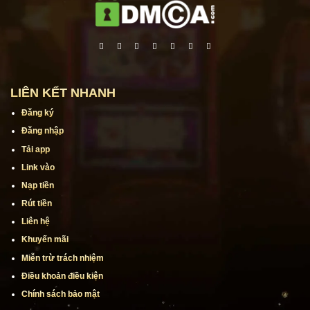
Hit Club – Cổng game bài đổi thưởng hàng đầu tại Việt Nam. Tải ngay
HitClub cho iOS, Android, và APK để tận hưởng trải nghiệm giải trí đỉnh cao!
LIÊN KẾT NHANH
Đăng ký
Đăng nhập
Tải app
Link vào
Nạp tiền
Rút tiền
Liên hệ
Khuyến mãi