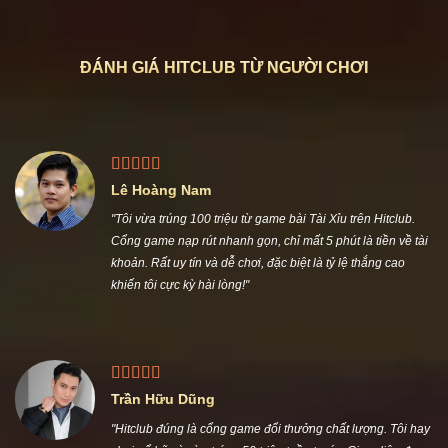
ĐÁNH GIÁ HITCLUB TỪ NGƯỜI CHƠI
Lê Hoàng Nam
"Tôi vừa trúng 100 triệu từ game bài Tài Xỉu trên Hitclub.
Cổng game nạp rút nhanh gọn, chỉ mất 5 phút là tiền về tài
khoản. Rất uy tín và dễ chơi, đặc biệt là tỷ lệ thắng cao
khiến tôi cực kỳ hài lòng!"