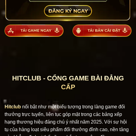
HITCLUB - CỔNG GAME BÀI ĐẲNG
CẤP
Hitclub
nổi bật như một biểu tượng trong làng game đổi
thưởng trực tuyến, liên tục góp mặt trong các bảng xếp
hạng thương hiệu đáng chú ý nhất năm 2025. Với sự hội
tụ của hàng loạt siêu phẩm đổi thưởng đỉnh cao, nền tảng