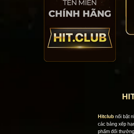
HI
Hitclub
nổi bật n
các bảng xếp hạn
phẩm đổi thưởng 