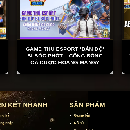
GAME THỦ ESPORT ‘BÁN ĐỘ’
BỊ BÓC PHỐT – CỘNG ĐỒNG
CÁ CƯỢC HOANG MANG?
ÊN KẾT NHANH
SẢN PHẨM
ng ký
Game bài
ng nhập
Nổ hũ