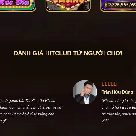
ĐÁNH GIÁ HITCLUB TỪ NGƯỜI CHƠI
Trần Hữu Dũng
iệu từ game bài Tài Xỉu trên Hitclub.
"Hitclub đúng là cổn
nh gọn, chỉ mất 5 phút là tiền về tài
chơi nổ hũ và vừa trú
ễ chơi, đặc biệt là tỷ lệ thắng cao
dễ thao tác, nhiều s
òng!"
vời!"