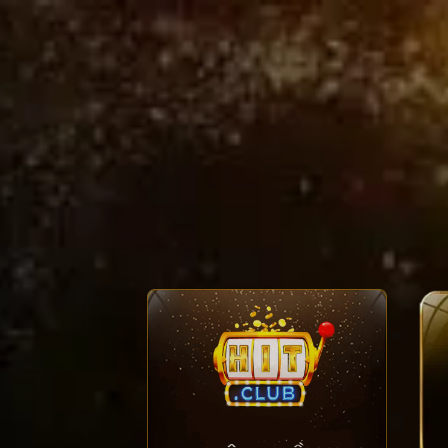
Chuyển
đến
nội
dung