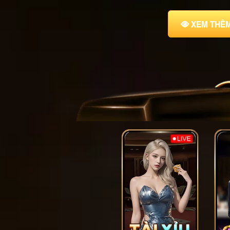
XEM THÊ