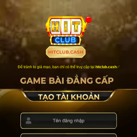
Để tránh bị giả mạo, bạn chỉ có thể truy cập tại
hitclub.cash
✅