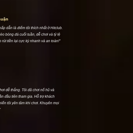
huận
ấp dẫn là điểm tôi thích nhất ở Hitclub.
èo bóng đá cuối tuần, dễ chơi và tỷ lệ
rút tiền lại cực kỳ nhanh và an toàn!"
chơi dễ thắng. Tôi đã chơi nổ hũ và
lần đầu tiên tham gia. Hỗ trợ khách
khiến tôi yên tâm khi chơi. Khuyên mọi
"