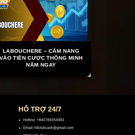
LABOUCHERE – CẨM NANG
VÀO TIỀN CƯỢC THÔNG MINH
NẮM NGAY
HỖ TRỢ 24/7
Hotline: +840789354993
Email:
hitclubcash@gmail.com