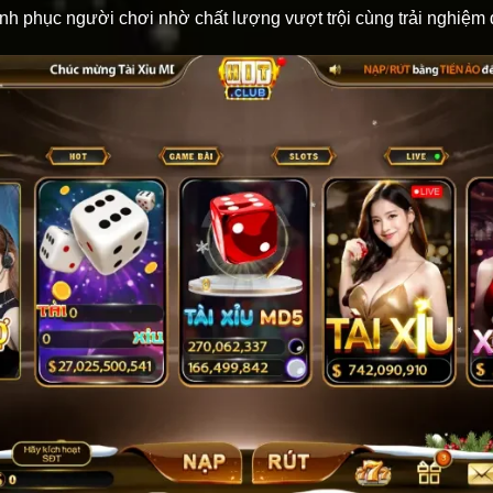
nh phục người chơi nhờ chất lượng vượt trội cùng trải nghiệm 