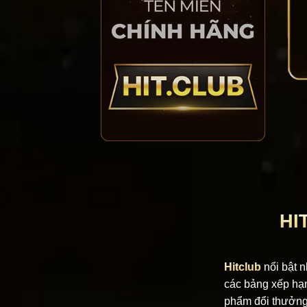
HI
Hitclub
nổi bật n
các bảng xếp hạn
phẩm đổi thưởng 