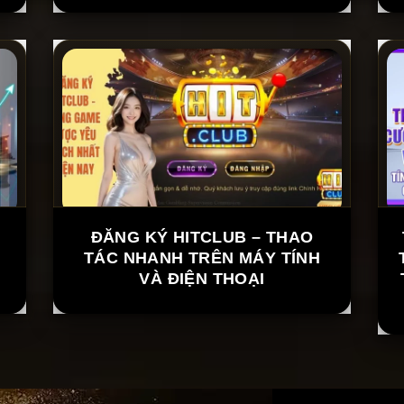
ĐĂNG KÝ HITCLUB – THAO
TÁC NHANH TRÊN MÁY TÍNH
VÀ ĐIỆN THOẠI
ÊN KẾT NHANH
SẢN PHẨM
ng ký
Game bài
ng nhập
Nổ hũ