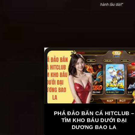
PHÁ ĐẢO BẮN CÁ HITCLUB –
TÌM KHO BÁU DƯỚI ĐẠI
DƯƠNG BAO LA