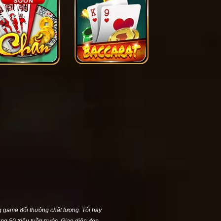
g game đổi thưởng chất lượng. Tôi hay
ng 50 triệu tuần trước. Giao diện đẹp,
ự kiện khuyến mãi hấp dẫn. Quá tuyệt