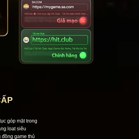
CẤP
tục góp mặt trong
ng loạt siêu
g đồng game thủ