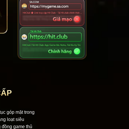
CẤP
tục góp mặt trong
ng loạt siêu
g đồng game thủ