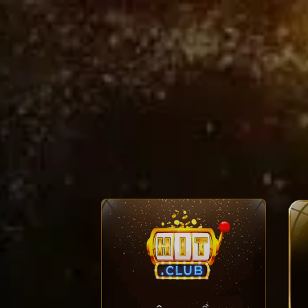
Chuyển
đến
nội
dung