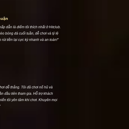
huận
ấp dẫn là điểm tôi thích nhất ở Hitclub.
èo bóng đá cuối tuần, dễ chơi và tỷ lệ
rút tiền lại cực kỳ nhanh và an toàn!"
chơi dễ thắng. Tôi đã chơi nổ hũ và
lần đầu tiên tham gia. Hỗ trợ khách
khiến tôi yên tâm khi chơi. Khuyên mọi
"