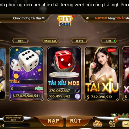
nh phục người chơi nhờ chất lượng vượt trội cùng trải nghiệm 