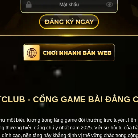
TCLUB - CỔNG GAME BÀI ĐẲNG 
hư một biểu tượng trong làng game đổi thưởng trực tuyến, liên 
g thương hiệu đáng chú ý nhất năm 2025. Với sự hội tụ của hà
đỉnh cao, nền tảng này khẳng định vị thế vững chắc trong cộn