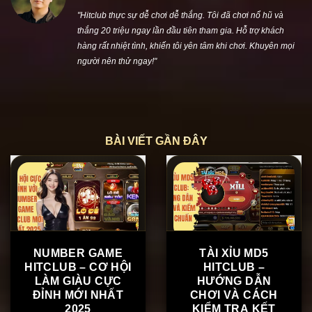
"Hitclub thực sự dễ chơi dễ thắng. Tôi đã chơi nổ hũ và
thắng 20 triệu ngay lần đầu tiên tham gia. Hỗ trợ khách
hàng rất nhiệt tình, khiến tôi yên tâm khi chơi. Khuyên mọi
người nên thử ngay!"
BÀI VIẾT GẦN ĐÂY
NUMBER GAME
TÀI XỈU MD5
HITCLUB – CƠ HỘI
HITCLUB –
LÀM GIÀU CỰC
HƯỚNG DẪN
ĐỈNH MỚI NHẤT
CHƠI VÀ CÁCH
2025
KIỂM TRA KẾT