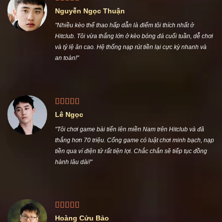
Nguyễn Ngọc Thuận
"Nhiều kèo thể thao hấp dẫn là điểm tôi thích nhất ở
Hitclub. Tôi vừa thắng lớn ở kèo bóng đá cuối tuần, dễ chơi
và tỷ lệ ăn cao. Hệ thống nạp rút tiền lại cực kỳ nhanh và
an toàn!"
Lê Ngọc
"Tôi chơi game bài tiến lên miền Nam trên Hitclub và đã
thắng hơn 70 triệu. Cổng game có luật chơi minh bạch, nạp
tiền qua ví điện tử rất tiện lợi. Chắc chắn sẽ tiếp tục đồng
hành lâu dài!"
Hoàng Cửu Bảo