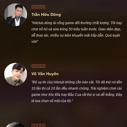
Trần Hữu Dũng
"Hitclub đúng là cổng game đổi thưởng chất lượng. Tôi hay
chơi nổ hũ và vừa trúng 50 triệu tuần trước. Giao diện đẹp,
dễ thao tác, nhiều sự kiện khuyến mãi hấp dẫn. Quá tuyệt
vời!"
Võ Văn Huyên
"Độ uy tín của Hitclub không cần bàn cãi. Tôi đã thử rút tiền
10 lần thì cả 10 lần đều nhanh chóng. Trải nghiệm chơi các
game như Xóc Đĩa hay Bầu Cua rất thú vị và dễ thắng. Đây
là lựa chọn số một của tôi."