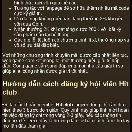
hình thức gửi vốn qua thẻ cào.
Tương tác với fanpage để sở hữu thêm nhiều mã code
cực kỳ giá trị.
Ưu đãi nạp không giới hạn, tặng thưởng 2% khi gửi
vốn qua Coin.
Nhận thưởng 2K khi đạt tổng cược 200K với bất kỳ
sản phẩm nào tại hệ thống.
Các dịp lễ, tết luôn có chương trình lì xì, thưởng nạp và
vô số ưu đãi đặc biệt.
Với những chương trình khuyến mãi được cập nhật liên tục,
web game cam kết mang lại một thương hiệu giải trí hấp
dẫn. Cổng game sẵn sàng đáp ứng mọi nhu cầu giải trí và
giúp ai ai cũng nhận được giá trị tốt nhất.
Hướng dẫn cách đăng ký hội viên Hit
club
Để tạo tài khoản member
Hit club
, người dùng chỉ cần thực
hiện theo 3 bước đơn giản. Quy trình này giúp lính mới hoàn
tất việc đăng ký chỉ trong vòng 2-3 giây, nếu các thông tin
đều hợp lệ. Dưới đây là hướng dẫn cơ bản cách làm cho tay
mơ lần đầu tham gia: