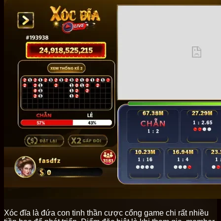
Xóc đĩa là đứa con tinh thần cược cổng game chi rất nhiều