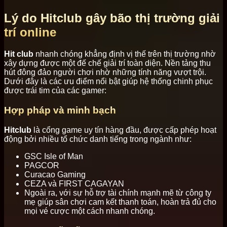
Lý do Hitclub gây bão thị trường giải
trí online
Hit club
nhanh chóng khẳng định vị thế trên thị trường nhờ
xây dựng được một đế chế giải trí toàn diện. Nền tảng thu
hút đông đảo người chơi nhờ những tính năng vượt trội.
Dưới đây là các ưu điểm nổi bật giúp hệ thống chinh phục
được trái tim của các gamer:
Hợp pháp và minh bạch
Hitclub
là cổng game uy tín hàng đầu, được cấp phép hoạt
động bởi nhiều tổ chức danh tiếng trong ngành như:
GSC Isle of Man
PAGCOR
Curacao Gaming
CEZA và FIRST CAGAYAN
Ngoài ra, với sự hỗ trợ tài chính mạnh mẽ từ công ty
mẹ giúp sân chơi cam kết thanh toán, hoàn trả đủ cho
mọi vé cược một cách nhanh chóng.