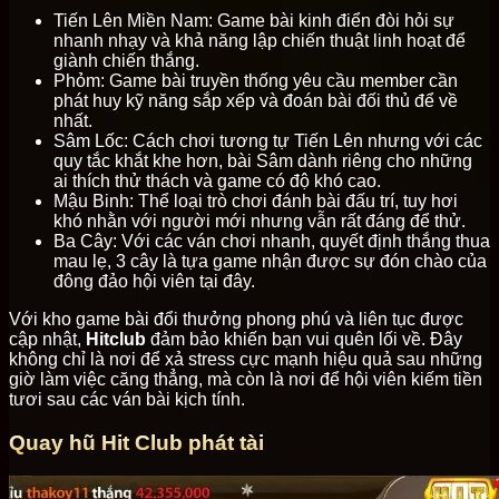
Tiến Lên Miền Nam: Game bài kinh điển đòi hỏi sự
nhanh nhạy và khả năng lập chiến thuật linh hoạt để
giành chiến thắng.
Phỏm: Game bài truyền thống yêu cầu member cần
phát huy kỹ năng sắp xếp và đoán bài đối thủ để về
nhất.
Sâm Lốc: Cách chơi tương tự Tiến Lên nhưng với các
quy tắc khắt khe hơn, bài Sâm dành riêng cho những
ai thích thử thách và game có độ khó cao.
Mậu Binh: Thể loại trò chơi đánh bài đấu trí, tuy hơi
khó nhằn với người mới nhưng vẫn rất đáng để thử.
Ba Cây: Với các ván chơi nhanh, quyết định thắng thua
mau lẹ, 3 cây là tựa game nhận được sự đón chào của
đông đảo hội viên tại đây.
Với kho game bài đổi thưởng phong phú và liên tục được
cập nhật,
Hitclub
đảm bảo khiến bạn vui quên lối về. Đây
không chỉ là nơi để xả stress cực mạnh hiệu quả sau những
giờ làm việc căng thẳng, mà còn là nơi để hội viên kiếm tiền
tươi sau các ván bài kịch tính.
Quay hũ Hit Club phát tài