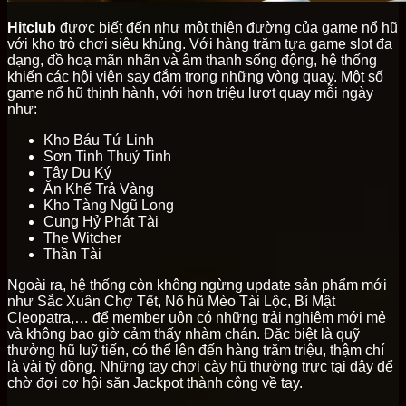
Hitclub
được biết đến như một thiên đường của game nổ hũ
với kho trò chơi siêu khủng. Với hàng trăm tựa game slot đa
dạng, đồ hoạ mãn nhãn và âm thanh sống động, hệ thống
khiến các hội viên say đắm trong những vòng quay. Một số
game nổ hũ thịnh hành, với hơn triệu lượt quay mỗi ngày
như:
Kho Báu Tứ Linh
Sơn Tinh Thuỷ Tinh
Tây Du Ký
Ăn Khế Trả Vàng
Kho Tàng Ngũ Long
Cung Hỷ Phát Tài
The Witcher
Thần Tài
Ngoài ra, hệ thống còn không ngừng update sản phẩm mới
như Sắc Xuân Chợ Tết, Nổ hũ Mèo Tài Lộc, Bí Mật
Cleopatra,… để member uôn có những trải nghiệm mới mẻ
và không bao giờ cảm thấy nhàm chán. Đặc biệt là quỹ
thưởng hũ luỹ tiến, có thể lên đến hàng trăm triệu, thậm chí
là vài tỷ đồng. Những tay chơi cày hũ thường trực tại đây để
chờ đợi cơ hội săn Jackpot thành công về tay.