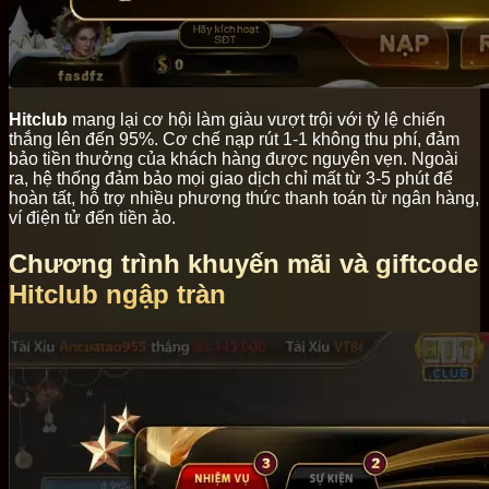
Hitclub
mang lại cơ hội làm giàu vượt trội với tỷ lệ chiến
thắng lên đến 95%. Cơ chế nạp rút 1-1 không thu phí, đảm
bảo tiền thưởng của khách hàng được nguyên vẹn. Ngoài
ra, hệ thống đảm bảo mọi giao dịch chỉ mất từ 3-5 phút để
hoàn tất, hỗ trợ nhiều phương thức thanh toán từ ngân hàng,
ví điện tử đến tiền ảo.
Chương trình khuyến mãi và giftcode
Hitclub ngập tràn