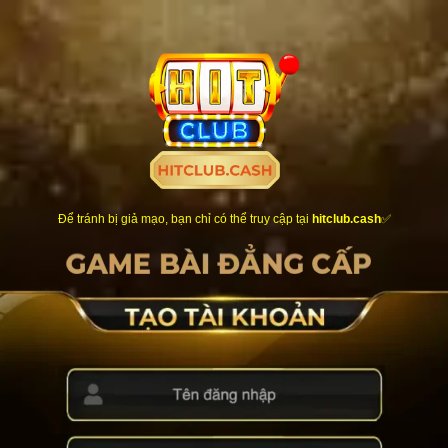
Để tránh bị giả mạo, bạn chỉ có thể truy cập tại
hitclub.cash
✅