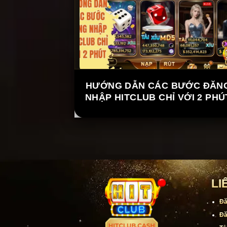
HƯỚNG DẪN CÁC BƯỚC ĐĂN
NHẬP HITCLUB CHỈ VỚI 2 PHÚ
LI
Đă
Đă