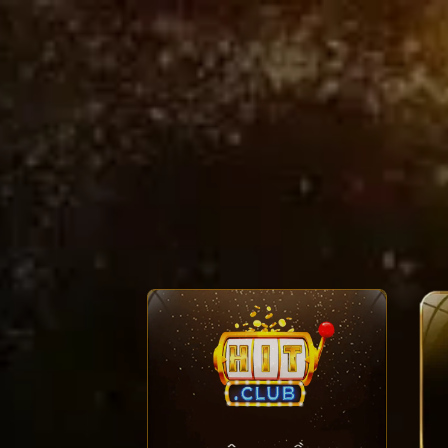
Chuyển
đến
nội
dung