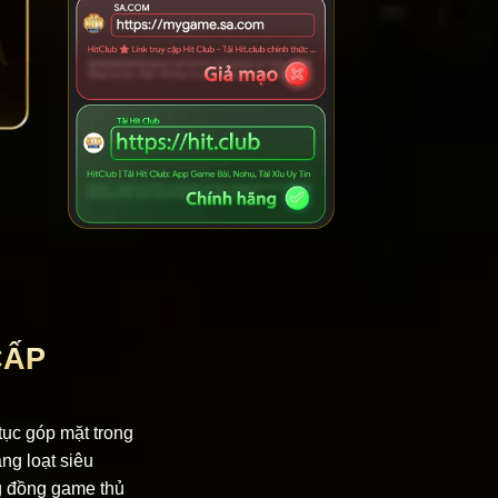
CẤP
tục góp mặt trong
ng loạt siêu
g đồng game thủ