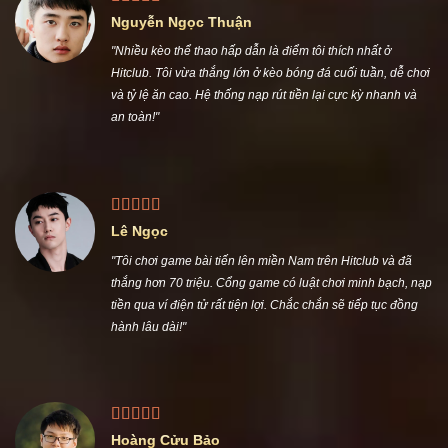
Nguyễn Ngọc Thuận
"Nhiều kèo thể thao hấp dẫn là điểm tôi thích nhất ở
Hitclub. Tôi vừa thắng lớn ở kèo bóng đá cuối tuần, dễ chơi
và tỷ lệ ăn cao. Hệ thống nạp rút tiền lại cực kỳ nhanh và
an toàn!"
Lê Ngọc
"Tôi chơi game bài tiến lên miền Nam trên Hitclub và đã
thắng hơn 70 triệu. Cổng game có luật chơi minh bạch, nạp
tiền qua ví điện tử rất tiện lợi. Chắc chắn sẽ tiếp tục đồng
hành lâu dài!"
Hoàng Cửu Bảo