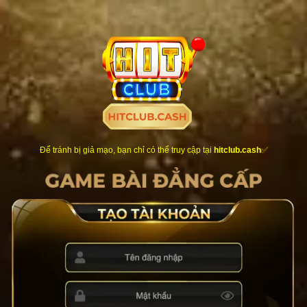
Chuyển
đến
nội
dung
Để tránh bị giả mạo, bạn chỉ có thể truy cập tại
hitclub.cash
✅