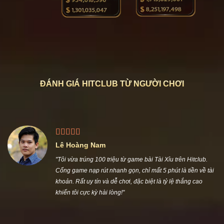
ĐÁNH GIÁ HITCLUB TỪ NGƯỜI CHƠI
Lê Hoàng Nam
"Tôi vừa trúng 100 triệu từ game bài Tài Xỉu trên Hitclub.
Cổng game nạp rút nhanh gọn, chỉ mất 5 phút là tiền về tài
khoản. Rất uy tín và dễ chơi, đặc biệt là tỷ lệ thắng cao
khiến tôi cực kỳ hài lòng!"