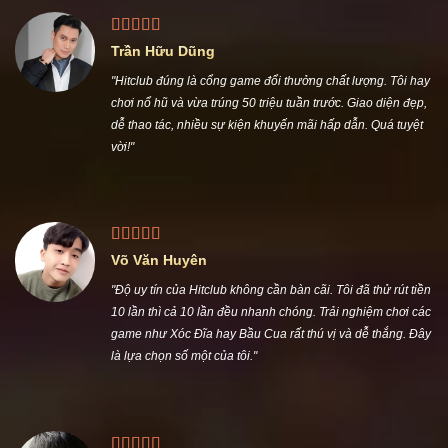
Trần Hữu Dũng
"Hitclub đúng là cổng game đổi thưởng chất lượng. Tôi hay
chơi nổ hũ và vừa trúng 50 triệu tuần trước. Giao diện đẹp,
dễ thao tác, nhiều sự kiện khuyến mãi hấp dẫn. Quá tuyệt
vời!"
Võ Văn Huyên
"Độ uy tín của Hitclub không cần bàn cãi. Tôi đã thử rút tiền
10 lần thì cả 10 lần đều nhanh chóng. Trải nghiệm chơi các
game như Xóc Đĩa hay Bầu Cua rất thú vị và dễ thắng. Đây
là lựa chọn số một của tôi."