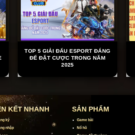
Ỷ
TOP 5 GIẢI ĐẤU ESPORT ĐÁNG
E
ĐỂ ĐẶT CƯỢC TRONG NĂM
2025
ÊN KẾT NHANH
SẢN PHẨM
ng ký
Game bài
ng nhập
Nổ hũ