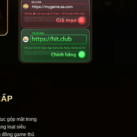
CẤP
tục góp mặt trong
ng loạt siêu
g đồng game thủ