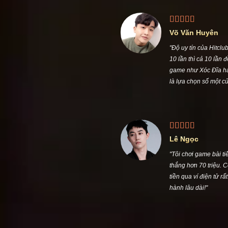
Võ Văn Huyên
"Độ uy tín của Hitclu
10 lần thì cả 10 lần
game như Xóc Đĩa hay
là lựa chọn số một của
Lê Ngọc
"Tôi chơi game bài ti
thắng hơn 70 triệu. 
tiền qua ví điện tử rấ
hành lâu dài!"