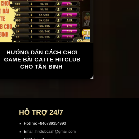
HƯỚNG DẪN CÁCH CHƠI
GAME BÀI CATTE HITCLUB
CHO TÂN BINH
HỖ TRỢ 24/7
Hotline: +840789354993
Email:
hitclubcash@gmail.com