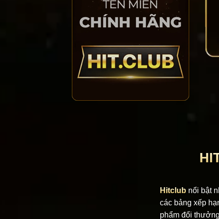
HI
Hitclub
nổi bật n
các bảng xếp hạn
phẩm đổi thưởng 