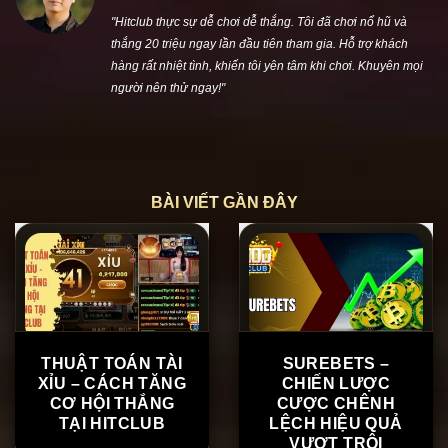
"Hitclub thực sự dễ chơi dễ thắng. Tôi đã chơi nổ hũ và
thắng 20 triệu ngay lần đầu tiên tham gia. Hỗ trợ khách
hàng rất nhiệt tình, khiến tôi yên tâm khi chơi. Khuyên mọi
người nên thử ngay!"
BÀI VIẾT GẦN ĐÂY
THUẬT TOÁN TÀI
SUREBETS –
XỈU – CÁCH TĂNG
CHIẾN LƯỢC
CƠ HỘI THẮNG
CƯỢC CHÊNH
TẠI HITCLUB
LỆCH HIỆU QUẢ
VƯỢT TRỘI