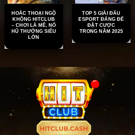
HOẮC THOẠI NGỘ
TOP 5 GIẢI ĐẤU
KHÔNG HITCLUB
ESPORT ĐÁNG ĐỂ
– CHƠI LÀ MÊ, NỔ
ĐẶT CƯỢC
HŨ THƯỞNG SIÊU
TRONG NĂM 2025
LỚN