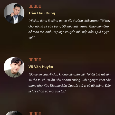
Trần Hữu Dũng
"Hitclub đúng là cổng game đổi thưởng chất lượng. Tôi hay
chơi nổ hũ và vừa trúng 50 triệu tuần trước. Giao diện đẹp,
dễ thao tác, nhiều sự kiện khuyến mãi hấp dẫn. Quá tuyệt
vời!"
Võ Văn Huyên
"Độ uy tín của Hitclub không cần bàn cãi. Tôi đã thử rút tiền
10 lần thì cả 10 lần đều nhanh chóng. Trải nghiệm chơi các
game như Xóc Đĩa hay Bầu Cua rất thú vị và dễ thắng. Đây
là lựa chọn số một của tôi."