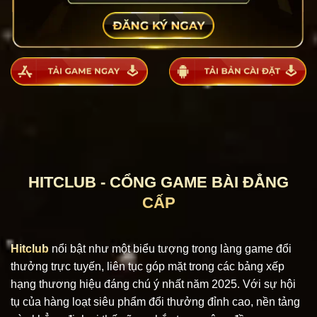
HITCLUB - CỔNG GAME BÀI ĐẲNG
CẤP
Hitclub
nổi bật như một biểu tượng trong làng game đổi
thưởng trực tuyến, liên tục góp mặt trong các bảng xếp
hạng thương hiệu đáng chú ý nhất năm 2025. Với sự hội
tụ của hàng loạt siêu phẩm đổi thưởng đỉnh cao, nền tảng