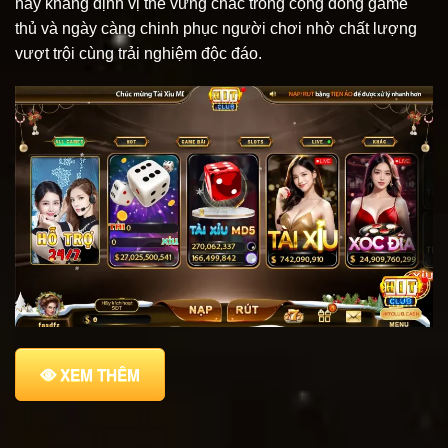
này khẳng định vị thế vững chắc trong cộng đồng game
thủ và ngày càng chinh phục người chơi nhờ chất lượng
vượt trội cùng trải nghiệm độc đáo.
XEM THÊM