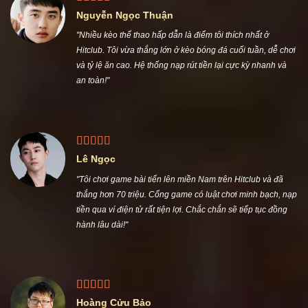
Nguyễn Ngọc Thuận
"Nhiều kèo thể thao hấp dẫn là điểm tôi thích nhất ở
Hitclub. Tôi vừa thắng lớn ở kèo bóng đá cuối tuần, dễ chơi
và tỷ lệ ăn cao. Hệ thống nạp rút tiền lại cực kỳ nhanh và
an toàn!"
Lê Ngọc
"Tôi chơi game bài tiến lên miền Nam trên Hitclub và đã
thắng hơn 70 triệu. Cổng game có luật chơi minh bạch, nạp
tiền qua ví điện tử rất tiện lợi. Chắc chắn sẽ tiếp tục đồng
hành lâu dài!"
Hoàng Cửu Bảo