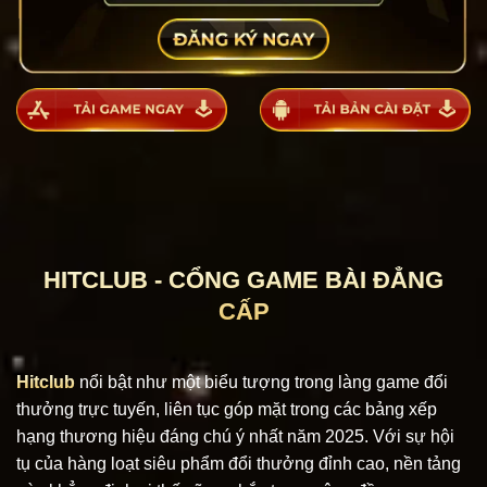
HITCLUB - CỔNG GAME BÀI ĐẲNG
CẤP
Hitclub
nổi bật như một biểu tượng trong làng game đổi
thưởng trực tuyến, liên tục góp mặt trong các bảng xếp
hạng thương hiệu đáng chú ý nhất năm 2025. Với sự hội
tụ của hàng loạt siêu phẩm đổi thưởng đỉnh cao, nền tảng