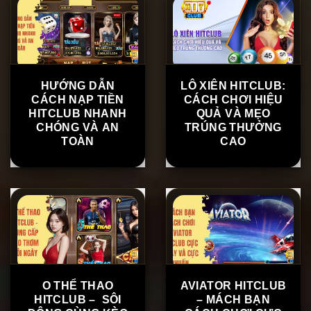
MANG?
HƯỚNG DẪN
LÔ XIÊN HITCLUB:
CÁCH NẠP TIỀN
CÁCH CHƠI HIỆU
HITCLUB NHANH
QUẢ VÀ MẸO
CHÓNG VÀ AN
TRÚNG THƯỞNG
TOÀN
CAO