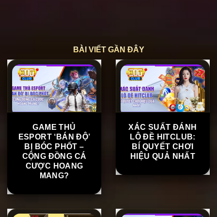
"Hitclub thực sự dễ chơi dễ thắng. Tôi đã chơi nổ hũ và
thắng 20 triệu ngay lần đầu tiên tham gia. Hỗ trợ khách
hàng rất nhiệt tình, khiến tôi yên tâm khi chơi. Khuyên mọi
người nên thử ngay!"
BÀI VIẾT GẦN ĐÂY
GAME THỦ
XÁC SUẤT ĐÁNH
ESPORT ‘BÁN ĐỘ’
LÔ ĐỀ HITCLUB:
BỊ BÓC PHỐT –
BÍ QUYẾT CHƠI
CỘNG ĐỒNG CÁ
HIỆU QUẢ NHẤT
CƯỢC HOANG