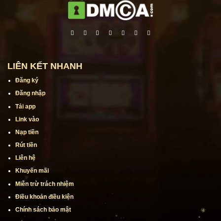
Hit Club – Cổng game bài đổi thưởng hàng đầu tại Việt Nam. Tải ngay
HitClub cho iOS, Android, và APK để tận hưởng trải nghiệm giải trí đỉnh cao!
LIÊN KẾT NHANH
Đăng ký
Đăng nhập
Tải app
Link vào
Nạp tiền
Rút tiền
Liên hệ
Khuyến mãi