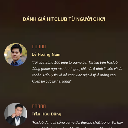
ĐÁNH GIÁ HITCLUB TỪ NGƯỜI CHƠI
Lê Hoàng Nam
"Tôi vừa trúng 100 triệu từ game bài Tài Xỉu trên Hitclub.
Cổng game nạp rút nhanh gọn, chỉ mất 5 phút là tiền về tài
khoản. Rất uy tín và dễ chơi, đặc biệt là tỷ lệ thắng cao
khiến tôi cực kỳ hài lòng!"