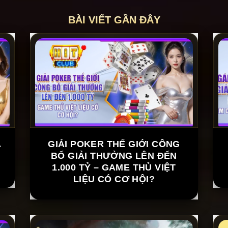
BÀI VIẾT GẦN ĐÂY
A
GIẢI POKER THẾ GIỚI CÔNG
BỐ GIẢI THƯỞNG LÊN ĐẾN
1.000 TỶ – GAME THỦ VIỆT
LIỆU CÓ CƠ HỘI?