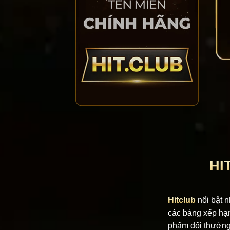
HI
Hitclub
nổi bật n
các bảng xếp hạn
phẩm đổi thưởng 