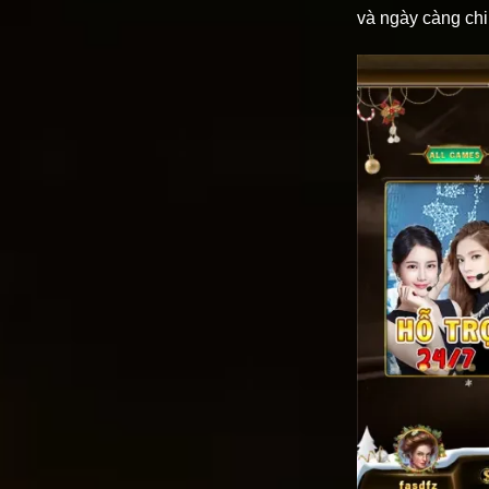
và ngày càng chi