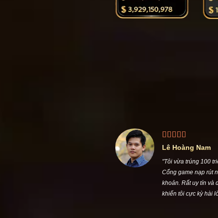
Lê Hoàng Nam
"Tôi vừa trúng 100 tr
Cổng game nạp rút nha
khoản. Rất uy tín và d
khiến tôi cực kỳ hài l