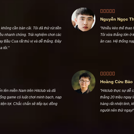
Nguyễn Ngọc T
b không cần bàn cãi. Tôi đã thử rút tiền
"Nhiều kèo thể thao h
 đều nhanh chóng. Trải nghiệm chơi các
Tôi vừa thắng lớn ở k
 Bầu Cua rất thú vị và dễ thắng. Đây
ăn cao. Hệ thống nạp 
 tôi."
Hoàng Cửu Bảo
ến lên miền Nam trên Hitclub và đã
"Hitclub thực sự dễ 
Cổng game có luật chơi minh bạch, nạp
thắng 20 triệu ngay 
t tiện lợi. Chắc chắn sẽ tiếp tục đồng
hàng rất nhiệt tình, 
người nên thử ngay!