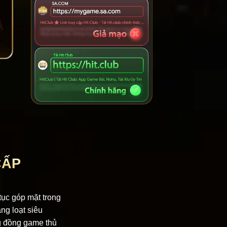
CẤP
tục góp mặt trong
ng loạt siêu
g đồng game thủ